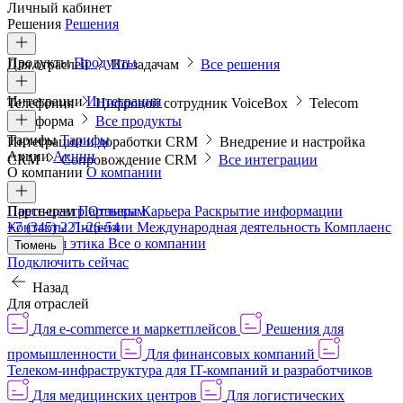
Личный кабинет
Решения
Решения
Продукты
Продукты
Для отраслей
По задачам
Все решения
Интеграции
Интеграции
Телефония
Цифровой сотрудник VoiceBox
Telecom
платформа
Все продукты
Тарифы
Тарифы
Интеграции и доработки CRM
Внедрение и настройка
Акции
Акции
CRM
Сопровождение CRM
Все интеграции
О компании
О компании
Пресс-центр
Партнерам
Партнерам
Отзывы
Карьера
Раскрытие информации
Контакты
+7 (345) 221-26-54
Лицензии
Международная деятельность
Комплаенс
и деловая этика
Все о компании
Тюмень
Подключить сейчас
Назад
Для отраслей
Для e-commerce и маркетплейсов
Решения для
промышленности
Для финансовых компаний
Телеком-инфраструктура для IT-компаний и разработчиков
Для медицинских центров
Для логистических