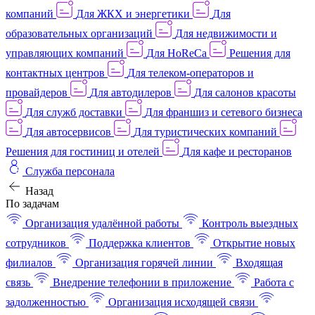
компаний
Для ЖКХ и энергетики
Для
образовательных организаций
Для недвижимости и
управляющих компаний
Для HoReCa
Решения для
контактных центров
Для телеком-операторов и
провайдеров
Для автодилеров
Для салонов красоты
Для служб доставки
Для франшиз и сетевого бизнеса
Для автосервисов
Для туристических компаний
Решения для гостиниц и отелей
Для кафе и ресторанов
Служба персонала
Назад
По задачам
Организация удалённой работы
Контроль выездных
сотрудников
Поддержка клиентов
Открытие новых
филиалов
Организация горячей линии
Входящая
связь
Внедрение телефонии в приложение
Работа с
задолженностью
Организация исходящей связи