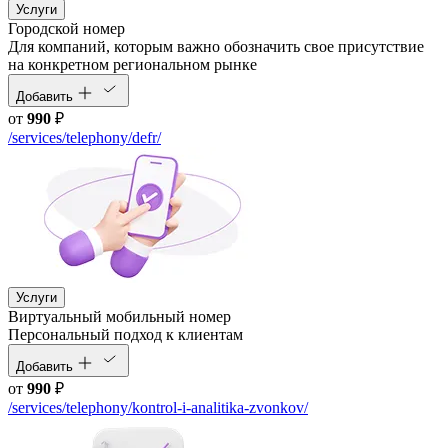
Услуги
Городской номер
Для компаний, которым важно обозначить свое присутствие
на конкретном региональном рынке
Добавить
от
990
₽
/services/telephony/defr/
Услуги
Виртуальный мобильный номер
Персональный подход к клиентам
Добавить
от
990
₽
/services/telephony/kontrol-i-analitika-zvonkov/