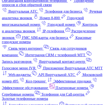
Организация корпоративной телефонии
Проведение
опросов и сбор обратной связи
Виртуальная АТС
Телефония для бизнеса
Речевая
аналитика звонков
Номер 8-800
Городской
многоканальный номер
Городской номер
Контроль
и аналитика звонков
IP-телефония
Распределение
звонков
FMC SIM-карты для бизнеса
Красивые
городские номера
Связь через интернет
Связь для сотрудников
компании
Интеграция CRM с телефонией МТТ
Запись разговоров
Виртуальный контакт‑центр
Голосовое меню IVR
Приложение Виртуальная АТС МТТ
Web-виджеты
API Виртуальной АТС
Московский
номер 495
Кол-трекинг
Эффективные продажи
Эффективное обслуживание
Платиновые номера
Серебряные номера
Телефония для Call-центра
Золотые телефонные номера