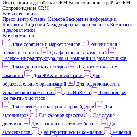
Интеграции и доработки CRM
Внедрение и настройка CRM
Сопровождение CRM
Все интеграции
Пресс-центр
Отзывы
Карьера
Раскрытие информации
Контакты
Лицензии
Международная деятельность
Комплаенс
и деловая этика
Все о компании
Для e-commerce и маркетплейсов
Решения для
промышленности
Для финансовых компаний
Телеком-инфраструктура для IT-компаний и разработчиков
Для медицинских центров
Для логистических
компаний
Для ЖКХ и энергетики
Для
образовательных организаций
Для недвижимости и
управляющих компаний
Для HoReCa
Решения для
контактных центров
Для телеком-операторов и провайдеров
Для
автодилеров
Для салонов красоты
Для служб
доставки
Для франшиз и сетевого бизнеса
Для
автосервисов
Для туристических компаний
Решения