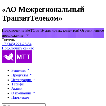
«АО Межрегиональный
ТранзитТелеком»
Подключение ВАТС за 1₽ для новых клиентов! Ограниченное
предложение!
Тюмень
+7 (345) 221-26-54
Подключить сейчас
Решения
Продукты
Интеграции
Тарифы
Акции
О компании
Партнерам