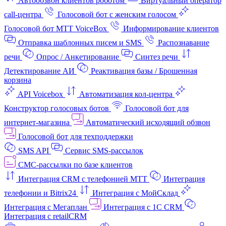
Автообзвон клиентов роботом
Виртуальный оператор
call-центра
Голосовой бот с женским голосом
Голосовой бот МТТ VoiceBox
Информирование клиентов
Отправка шаблонных писем и SMS
Распознавание
речи
Опрос / Анкетирование
Синтез речи
Детектирование АИ
Реактивация базы / Брошенная
корзина
API Voicebox
Автоматизация кол‑центра
Конструктор голосовых ботов
Голосовой бот для
интернет‑магазина
Автоматический исходящий обзвон
Голосовой бот для техподдержки
SMS API
Сервис SMS-рассылок
СМС-рассылки по базе клиентов
Интеграция CRM с телефонией МТТ
Интеграция
телефонии и Bitrix24
Интеграция с МойСклад
Интеграция с Мегаплан
Интеграция с 1C CRM
Интеграция с retailCRM