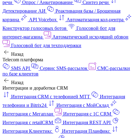
речи
Опрос / Анкетирование
Синтез речи
Детектирование АИ
Реактивация базы / Брошенная
корзина
API Voicebox
Автоматизация кол‑центра
Конструктор голосовых ботов
Голосовой бот для
интернет‑магазина
Автоматический исходящий обзвон
Голосовой бот для техподдержки
Назад
Telecom платформа
SMS API
Сервис SMS-рассылок
СМС-рассылки
по базе клиентов
Назад
Интеграции и доработки CRM
Интеграция CRM с телефонией МТТ
Интеграция
телефонии и Bitrix24
Интеграция с МойСклад
Интеграция с Мегаплан
Интеграция с 1C CRM
Интеграция с retailCRM
Интеграция REST API
Интеграция Клиентикс
Интеграция Планфикс