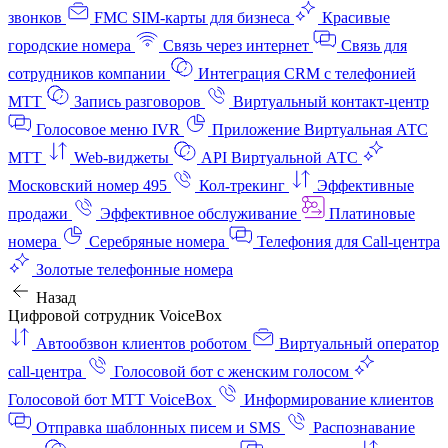
звонков
FMC SIM-карты для бизнеса
Красивые
городские номера
Связь через интернет
Связь для
сотрудников компании
Интеграция CRM с телефонией
МТТ
Запись разговоров
Виртуальный контакт‑центр
Голосовое меню IVR
Приложение Виртуальная АТС
МТТ
Web-виджеты
API Виртуальной АТС
Московский номер 495
Кол-трекинг
Эффективные
продажи
Эффективное обслуживание
Платиновые
номера
Серебряные номера
Телефония для Call-центра
Золотые телефонные номера
Назад
Цифровой сотрудник VoiceBox
Автообзвон клиентов роботом
Виртуальный оператор
call-центра
Голосовой бот с женским голосом
Голосовой бот МТТ VoiceBox
Информирование клиентов
Отправка шаблонных писем и SMS
Распознавание