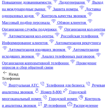
Повышение дозваниваемости
Лидогенерация
Выход
на международные рынки
Защита номера
Доставка
одноразовых кодов
Контроль качества звонков
Массовый подбор персонала
Обзвон клиентов
Организация службы поддержки
Организация кол-центра
Автоматизация кол-центра
Российская телефония
Информирование клиентов
Автоматизация рекрутинга
Автоматизация входящих звонков
Автоматизация
исходящих звонков
Анализ телефонных разговоров
Организация корпоративной телефонии
Проведение
опросов и сбор обратной связи
Назад
Телефония
Виртуальная АТС
Телефония для бизнеса
Речевая
аналитика звонков
Номер 8-800
Городской
многоканальный номер
Городской номер
Контроль
и аналитика звонков
IP-телефония
Распределение