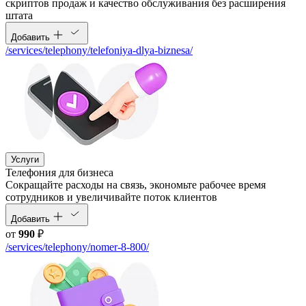
скриптов продаж и качество обслуживания без расширения
штата
Добавить
/services/telephony/telefoniya-dlya-biznesa/
Услуги
Телефония для бизнеса
Cокращайте расходы на связь, экономьте рабочее время
сотрудников и увеличивайте поток клиентов
Добавить
от
990
₽
/services/telephony/nomer-8-800/