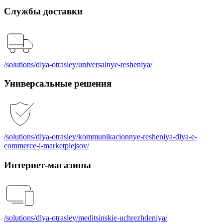
Службы доставки
/solutions/dlya-otrasley/universalnye-resheniya/
Универсальные решения
/solutions/dlya-otrasley/kommunikacionnye-resheniya-dlya-e-
commerce-i-marketplejsov/
Интернет-магазины
/solutions/dlya-otrasley/meditsinskie-uchrezhdeniya/