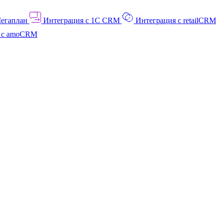
Мегаплан
Интеграция с 1C CRM
Интеграция с retailCRM
я с amoCRM