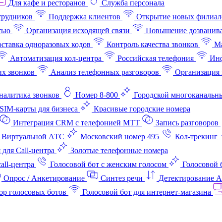
Для кафе и ресторанов
Служба персонала
трудников
Поддержка клиентов
Открытие новых филиал
тью
Организация исходящей связи
Повышение дозванив
ставка одноразовых кодов
Контроль качества звонков
Ма
Автоматизация кол-центра
Российская телефония
Инф
х звонков
Анализ телефонных разговоров
Организация 
аналитика звонков
Номер 8-800
Городской многоканальн
SIM-карты для бизнеса
Красивые городские номера
Интеграция CRM с телефонией МТТ
Запись разговоров
 Виртуальной АТС
Московский номер 495
Кол-трекинг
 для Call-центра
Золотые телефонные номера
all-центра
Голосовой бот с женским голосом
Голосовой 
Опрос / Анкетирование
Синтез речи
Детектирование 
ор голосовых ботов
Голосовой бот для интернет‑магазина