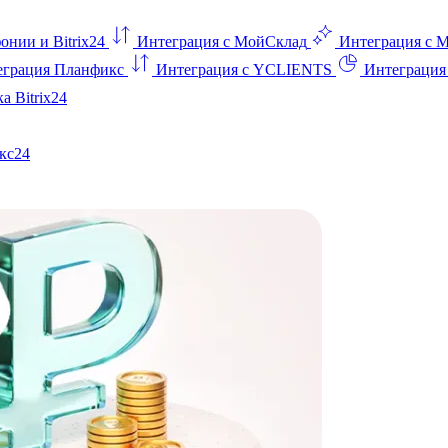
онии и Bitrix24
Интеграция с МойСклад
Интеграция с 
еграция Планфикс
Интеграция с YCLIENTS
Интеграци
а Bitrix24
кс24