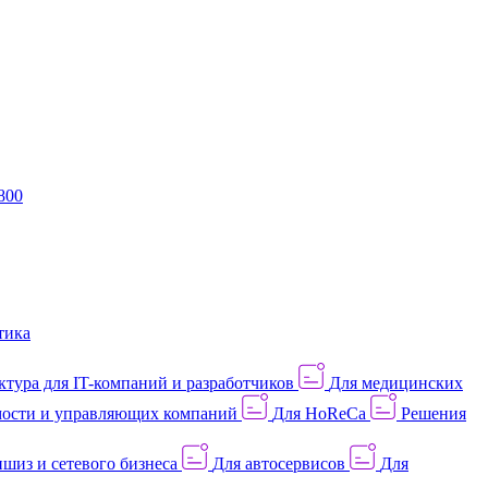
800
тика
тура для IT-компаний и разработчиков
Для медицинских
ости и управляющих компаний
Для HoReCa
Решения
шиз и сетевого бизнеса
Для автосервисов
Для