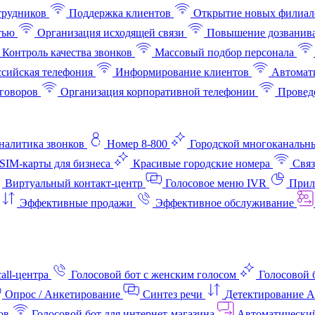
трудников
Поддержка клиентов
Открытие новых филиал
тью
Организация исходящей связи
Повышение дозванив
Контроль качества звонков
Массовый подбор персонала
ссийская телефония
Информирование клиентов
Автомат
говоров
Организация корпоративной телефонии
Проведе
аналитика звонков
Номер 8-800
Городской многоканальн
SIM-карты для бизнеса
Красивые городские номера
Связ
Виртуальный контакт‑центр
Голосовое меню IVR
Прил
Эффективные продажи
Эффективное обслуживание
all-центра
Голосовой бот с женским голосом
Голосовой 
Опрос / Анкетирование
Синтез речи
Детектирование 
ов
Голосовой бот для интернет‑магазина
Автоматически