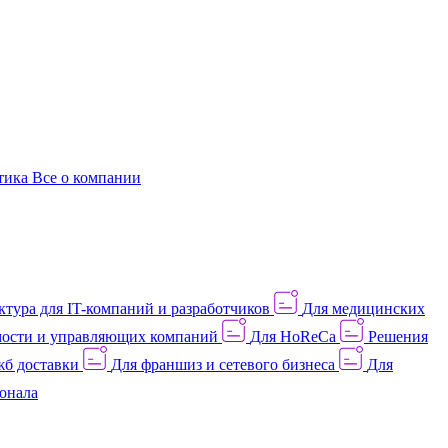
этика
Все о компании
тура для IT-компаний и разработчиков
Для медицинских
ости и управляющих компаний
Для HoReCa
Решения
жб доставки
Для франшиз и сетевого бизнеса
Для
онала