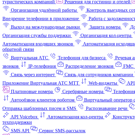
туристических компаний
Решения для гостиниц и отелей
Организация удалённой работы
Контроль выездных со
Внедрение телефонии в приложение
Работа с задолженнос
Выход на международные рынки
Защита номера
До
Организация службы поддержки
Организация кол-центра
Автоматизация входящих звонков
Автоматизация исходящи
обратной связи
Виртуальная АТС
Телефония для бизнеса
Речевая 
звонков
IP-телефония
Распределение звонков
FMC 
Связь через интернет
Связь для сотрудников компании
Приложение Виртуальная АТС МТТ
Web-виджеты
API
Платиновые номера
Серебряные номера
Телефония
Автообзвон клиентов роботом
Виртуальный оператор c
Отправка шаблонных писем и SMS
Распознавание речи
API Voicebox
Автоматизация кол‑центра
Конструкт
техподдержки
SMS API
Сервис SMS-рассылок