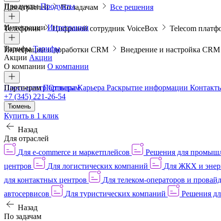
Продукты
Продукты
Для отраслей
По задачам
Все решения
Интеграции
Интеграции
Телефония
Цифровой сотрудник VoiceBox
Telecom платф
Тарифы
Тарифы
Интеграции и доработки CRM
Внедрение и настройка CR
Акции
Акции
О компании
О компании
Пресс-центр
Партнерам
Партнерам
Отзывы
Карьера
Раскрытие информации
Контакт
+7 (345) 221-26-54
Тюмень
Купить в 1 клик
Назад
Для отраслей
Для e-commerce и маркетплейсов
Решения для промыш
центров
Для логистических компаний
Для ЖКХ и энер
для контактных центров
Для телеком-операторов и провай
автосервисов
Для туристических компаний
Решения дл
Назад
По задачам