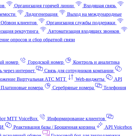
ов
Организация горячей линии
Входящая связь
аемости
Лидогенерация
Выход на международные
Обзвон клиентов
Организация службы поддержки
изация рекрутинга
Автоматизация входящих звонков
ние опросов и сбор обратной связи
ый номер
Городской номер
Контроль и аналитика
ь через интернет
Связь для сотрудников компании
ожение Виртуальная АТС МТТ
Web-виджеты
API
Платиновые номера
Серебряные номера
Телефония
бот МТТ VoiceBox
Информирование клиентов
АИ
Реактивация базы / Брошенная корзина
API Voicebox
й исходящий обзвон
Голосовой бот для техподдержки