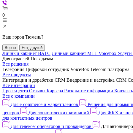
0
Ваш город
Тюмень
?
Верно
Нет, другой
Личный кабинет ВАТС
Личный кабинет МТТ Voicebox
Услуги
Для отраслей
По задачам
Все решения
Телефония
Цифровой сотрудник VoiceBox
Telecom платформа
Все продукты
Интеграции и доработки CRM
Внедрение и настройка CRM
Со
Все интеграции
Пресс-центр
Отзывы
Карьера
Раскрытие информации
Контакт
Все о компании
Для e-commerce и маркетплейсов
Решения для промыш
центров
Для логистических компаний
Для ЖКХ и энер
для контактных центров
Для телеком-операторов и провайдеров
Для автодилер