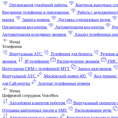
Организация удалённой работы
Контроль выездных со
Внедрение телефонии в приложение
Работа с задолженнос
рынки
Защита номера
Доставка одноразовых кодов
Организация кол-центра
Автоматизация кол-центра
Ро
Автоматизация исходящих звонков
Анализ телефонных раз
Назад
Телефония
Виртуальная АТС
Телефония для бизнеса
Речевая 
звонков
IP-телефония
Распределение звонков
FMC 
Интеграция CRM с телефонией МТТ
Запись разговоров
Виртуальной АТС
Московский номер 495
Кол-трекинг
для Call-центра
Золотые телефонные номера
Назад
Цифровой сотрудник VoiceBox
Автообзвон клиентов роботом
Виртуальный оператор c
Отправка шаблонных писем и SMS
Распознавание речи
Автоматизация кол‑центра
Конструктор голосовых бот