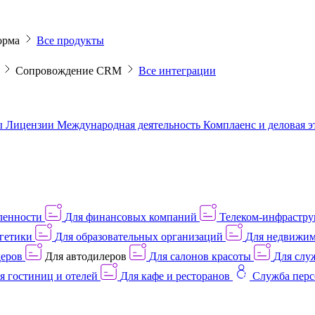
орма
Все продукты
M
Сопровождение CRM
Все интеграции
ы
Лицензии
Международная деятельность
Комплаенс и деловая 
ленности
Для финансовых компаний
Телеком-инфраструк
гетики
Для образовательных организаций
Для недвижим
деров
Для автодилеров
Для салонов красоты
Для слу
я гостиниц и отелей
Для кафе и ресторанов
Служба перс