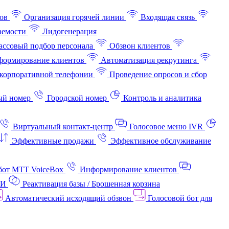
ов
Организация горячей линии
Входящая связь
аемости
Лидогенерация
ссовый подбор персонала
Обзвон клиентов
ормирование клиентов
Автоматизация рекрутинга
корпоративной телефонии
Проведение опросов и сбор
ый номер
Городской номер
Контроль и аналитика
Виртуальный контакт‑центр
Голосовое меню IVR
Эффективные продажи
Эффективное обслуживание
бот МТТ VoiceBox
Информирование клиентов
АИ
Реактивация базы / Брошенная корзина
Автоматический исходящий обзвон
Голосовой бот для