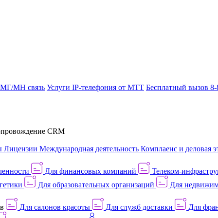
 МГ/МН связь
Услуги IP-телефония от МТТ
Бесплатный вызов 8-
провождение CRM
ы
Лицензии
Международная деятельность
Комплаенс и деловая э
ленности
Для финансовых компаний
Телеком-инфраструк
гетики
Для образовательных организаций
Для недвижим
ов
Для салонов красоты
Для служб доставки
Для фран