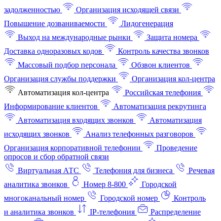
задолженностью
Организация исходящей связи
Повышение дозваниваемости
Лидогенерация
Выход на международные рынки
Защита номера
Доставка одноразовых кодов
Контроль качества звонков
Массовый подбор персонала
Обзвон клиентов
Организация службы поддержки
Организация кол-центра
Автоматизация кол-центра
Российская телефония
Информирование клиентов
Автоматизация рекрутинга
Автоматизация входящих звонков
Автоматизация
исходящих звонков
Анализ телефонных разговоров
Организация корпоративной телефонии
Проведение
опросов и сбор обратной связи
Виртуальная АТС
Телефония для бизнеса
Речевая
аналитика звонков
Номер 8-800
Городской
многоканальный номер
Городской номер
Контроль
и аналитика звонков
IP-телефония
Распределение