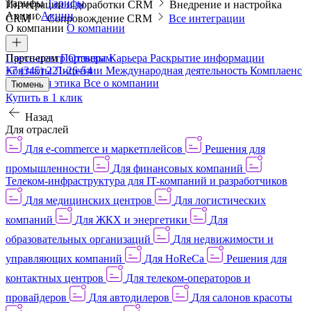
Тарифы
Тарифы
Интеграции и доработки CRM
Внедрение и настройка
Акции
Акции
CRM
Сопровождение CRM
Все интеграции
О компании
О компании
Пресс-центр
Партнерам
Партнерам
Отзывы
Карьера
Раскрытие информации
Контакты
+7 (345) 221-26-54
Лицензии
Международная деятельность
Комплаенс
и деловая этика
Все о компании
Тюмень
Купить в 1 клик
Назад
Для отраслей
Для e-commerce и маркетплейсов
Решения для
промышленности
Для финансовых компаний
Телеком-инфраструктура для IT-компаний и разработчиков
Для медицинских центров
Для логистических
компаний
Для ЖКХ и энергетики
Для
образовательных организаций
Для недвижимости и
управляющих компаний
Для HoReCa
Решения для
контактных центров
Для телеком-операторов и
провайдеров
Для автодилеров
Для салонов красоты