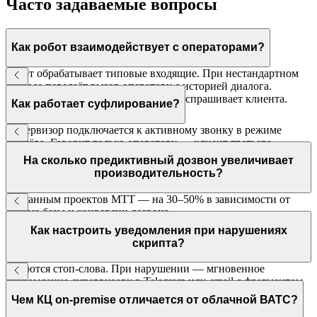
Часто задаваемые вопросы
Как робот взаимодействует с операторами?
Робот обрабатывает типовые входящие. При нестандартном
запросе передаёт вызов оператору с историей диалога.
Оператор сразу знает суть — не переспрашивает клиента.
Как работает суфлирование?
Супервизор подключается к активному звонку в режиме
суфлёра. Говорит только оператору — клиент третьего
участника не слышит.
На сколько предиктивный дозвон увеличивает
производительность?
По данным проектов МТТ — на 30–50% в зависимости от
объёма базы и конверсии дозвона.
Как настроить уведомления при нарушениях
скрипта?
Задаются стоп-слова. При нарушении — мгновенное
уведомление супервизору в Telegram или email с фрагментом
записи.
Чем КЦ on-premise отличается от облачной ВАТС?