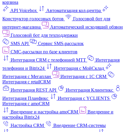
корзина
API Voicebox
Автоматизация кол‑центра
Конструктор голосовых ботов
Голосовой бот для
интернет‑магазина
Автоматический исходящий обзвон
Голосовой бот для техподдержки
SMS API
Сервис SMS-рассылок
СМС-рассылки по базе клиентов
Интеграция CRM с телефонией МТТ
Интеграция
телефонии и Bitrix24
Интеграция с МойСклад
Интеграция с Мегаплан
Интеграция с 1C CRM
Интеграция с retailCRM
Интеграция REST API
Интеграция Клиентикс
Интеграция Планфикс
Интеграция с YCLIENTS
Интеграция с amoCRM
Внедрение и настройка amoCRM
Внедрение и
настройка Bitrix24
Настройка CRM
Внедрение CRM-системы