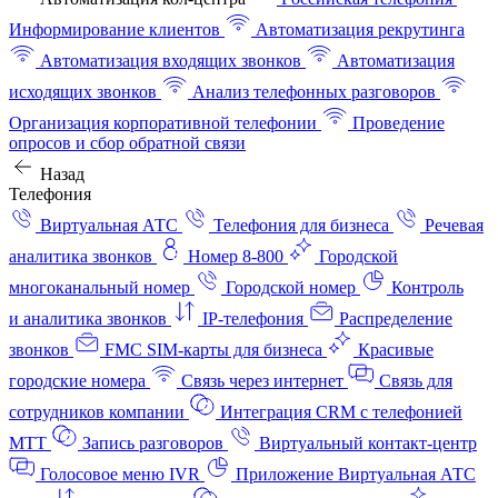
Информирование клиентов
Автоматизация рекрутинга
Автоматизация входящих звонков
Автоматизация
исходящих звонков
Анализ телефонных разговоров
Организация корпоративной телефонии
Проведение
опросов и сбор обратной связи
Назад
Телефония
Виртуальная АТС
Телефония для бизнеса
Речевая
аналитика звонков
Номер 8-800
Городской
многоканальный номер
Городской номер
Контроль
и аналитика звонков
IP-телефония
Распределение
звонков
FMC SIM-карты для бизнеса
Красивые
городские номера
Связь через интернет
Связь для
сотрудников компании
Интеграция CRM с телефонией
МТТ
Запись разговоров
Виртуальный контакт‑центр
Голосовое меню IVR
Приложение Виртуальная АТС