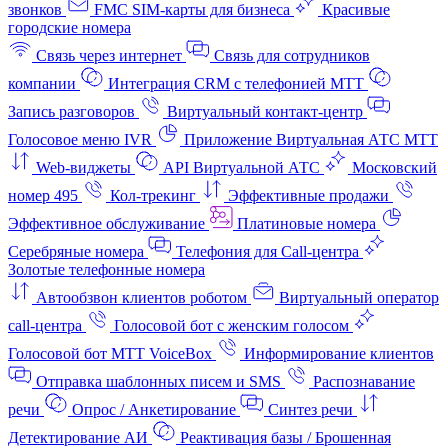
звонков
FMC SIM-карты для бизнеса
Красивые
городские номера
Связь через интернет
Связь для сотрудников
компании
Интеграция CRM с телефонией МТТ
Запись разговоров
Виртуальный контакт‑центр
Голосовое меню IVR
Приложение Виртуальная АТС МТТ
Web-виджеты
API Виртуальной АТС
Московский
номер 495
Кол-трекинг
Эффективные продажи
Эффективное обслуживание
Платиновые номера
Серебряные номера
Телефония для Call-центра
Золотые телефонные номера
Автообзвон клиентов роботом
Виртуальный оператор
call-центра
Голосовой бот с женским голосом
Голосовой бот МТТ VoiceBox
Информирование клиентов
Отправка шаблонных писем и SMS
Распознавание
речи
Опрос / Анкетирование
Синтез речи
Детектирование АИ
Реактивация базы / Брошенная