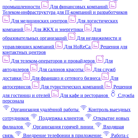
промышленности
Для финансовых компаний
Телеком-инфраструктура для IT-компаний и разработчиков
Для медицинских центров
Для логистических
компаний
Для ЖКХ и энергетики
Для
образовательных организаций
Для недвижимости и
управляющих компаний
Для HoReCa
Решения для
контактных центров
Для телеком-операторов и провайдеров
Для
автодилеров
Для салонов красоты
Для служб
доставки
Для франшиз и сетевого бизнеса
Для
автосервисов
Для туристических компаний
Решения
для гостиниц и отелей
Для кафе и ресторанов
Служба
персонала
Организация удалённой работы
Контроль выездных
сотрудников
Поддержка клиентов
Открытие новых
филиалов
Организация горячей линии
Входящая
связь
Внедрение телефонии в приложение
Работа с