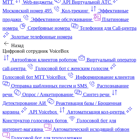
МТТ
Web-виджеты
API Виртуальной АТС
Московский номер 495
Кол-трекинг
Эффективные
продажи
Эффективное обслуживание
Платиновые
номера
Серебряные номера
Телефония для Call-центра
Золотые телефонные номера
Назад
Цифровой сотрудник VoiceBox
Автообзвон клиентов роботом
Виртуальный оператор
call-центра
Голосовой бот с женским голосом
Голосовой бот МТТ VoiceBox
Информирование клиентов
Отправка шаблонных писем и SMS
Распознавание
речи
Опрос / Анкетирование
Синтез речи
Детектирование АИ
Реактивация базы / Брошенная
корзина
API Voicebox
Автоматизация кол‑центра
Конструктор голосовых ботов
Голосовой бот для
интернет‑магазина
Автоматический исходящий обзвон
Голосовой бот для техподдержки