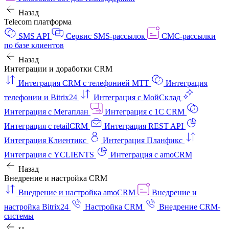
Назад
Telecom платформа
SMS API
Сервис SMS-рассылок
СМС-рассылки
по базе клиентов
Назад
Интеграции и доработки CRM
Интеграция CRM с телефонией МТТ
Интеграция
телефонии и Bitrix24
Интеграция с МойСклад
Интеграция с Мегаплан
Интеграция с 1C CRM
Интеграция с retailCRM
Интеграция REST API
Интеграция Клиентикс
Интеграция Планфикс
Интеграция с YCLIENTS
Интеграция с amoCRM
Назад
Внедрение и настройка CRM
Внедрение и настройка amoCRM
Внедрение и
настройка Bitrix24
Настройка CRM
Внедрение CRM-
системы