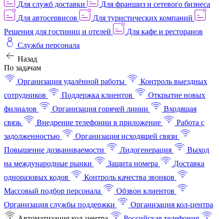
Для служб доставки
Для франшиз и сетевого бизнеса
Для автосервисов
Для туристических компаний
Решения для гостиниц и отелей
Для кафе и ресторанов
Служба персонала
Назад
По задачам
Организация удалённой работы
Контроль выездных
сотрудников
Поддержка клиентов
Открытие новых
филиалов
Организация горячей линии
Входящая
связь
Внедрение телефонии в приложение
Работа с
задолженностью
Организация исходящей связи
Повышение дозваниваемости
Лидогенерация
Выход
на международные рынки
Защита номера
Доставка
одноразовых кодов
Контроль качества звонков
Массовый подбор персонала
Обзвон клиентов
Организация службы поддержки
Организация кол-центра
Автоматизация кол-центра
Российская телефония