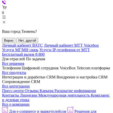
0
Ваш город
Тюмень
?
Верно
Нет, другой
Личный кабинет ВАТС
Личный кабинет МТТ Voicebox
Услуги МГ/МН связь
Услуги IP-телефония от МТТ
Бесплатный вызов 8-800
Для отраслей
По задачам
Все решения
Телефония
Цифровой сотрудник VoiceBox
Telecom платформа
Все продукты
Интеграции и доработки CRM
Внедрение и настройка CRM
Сопровождение CRM
Все интеграции
Пресс-центр
Отзывы
Карьера
Раскрытие информации
Контакты
Лицензии
Международная деятельность
Комплаенс
и деловая этика
Все о компании
Для e-commerce и маркетплейсов
Решения для