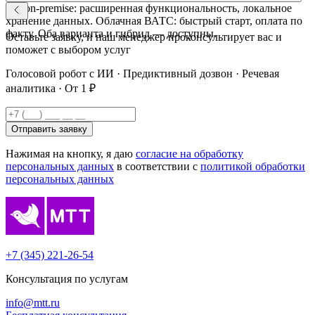
КЦ on-premise: расширенная функциональность, локальное
хранение данных. Облачная ВАТС: быстрый старт, оплата по
факту. Оба варианта и гибрид — доступны.
Оставьте заявку, и наш менеджер проконсультирует вас и
поможет с выбором услуг
Голосовой робот с ИИ · Предиктивный дозвон · Речевая
аналитика · От 1 ₽
Отправить заявку
Нажимая на кнопку, я даю
согласие на обработку
персональных данных
в соответствии с
политикой обработки
персональных данных
+7 (345) 221-26-54
Консультация по услугам
info@mtt.ru