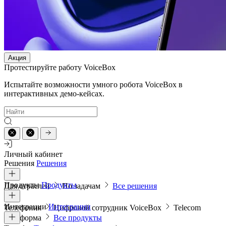
Акция
Протестируйте работу VoiceBox
Испытайте возможности умного робота VoiceBox в
интерактивных демо-кейсах.
Личный кабинет
Решения
Решения
Продукты
Продукты
Для отраслей
По задачам
Все решения
Интеграции
Интеграции
Телефония
Цифровой сотрудник VoiceBox
Telecom
платформа
Все продукты