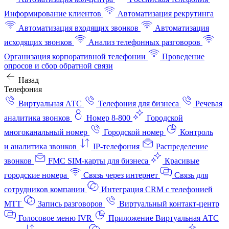
Информирование клиентов
Автоматизация рекрутинга
Автоматизация входящих звонков
Автоматизация
исходящих звонков
Анализ телефонных разговоров
Организация корпоративной телефонии
Проведение
опросов и сбор обратной связи
Назад
Телефония
Виртуальная АТС
Телефония для бизнеса
Речевая
аналитика звонков
Номер 8-800
Городской
многоканальный номер
Городской номер
Контроль
и аналитика звонков
IP-телефония
Распределение
звонков
FMC SIM-карты для бизнеса
Красивые
городские номера
Связь через интернет
Связь для
сотрудников компании
Интеграция CRM с телефонией
МТТ
Запись разговоров
Виртуальный контакт‑центр
Голосовое меню IVR
Приложение Виртуальная АТС