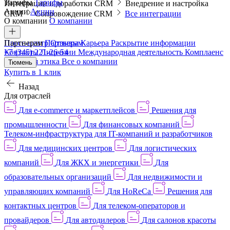
Тарифы
Тарифы
Интеграции и доработки CRM
Внедрение и настройка
Акции
Акции
CRM
Сопровождение CRM
Все интеграции
О компании
О компании
Пресс-центр
Партнерам
Партнерам
Отзывы
Карьера
Раскрытие информации
Контакты
+7 (345) 221-26-54
Лицензии
Международная деятельность
Комплаенс
и деловая этика
Все о компании
Тюмень
Купить в 1 клик
Назад
Для отраслей
Для e-commerce и маркетплейсов
Решения для
промышленности
Для финансовых компаний
Телеком-инфраструктура для IT-компаний и разработчиков
Для медицинских центров
Для логистических
компаний
Для ЖКХ и энергетики
Для
образовательных организаций
Для недвижимости и
управляющих компаний
Для HoReCa
Решения для
контактных центров
Для телеком-операторов и
провайдеров
Для автодилеров
Для салонов красоты