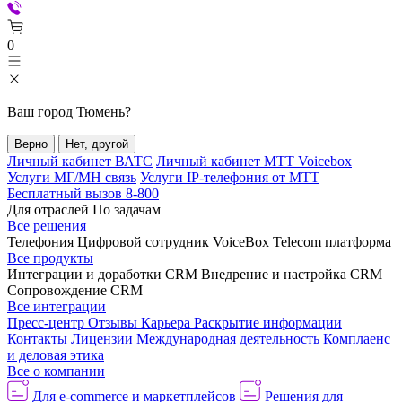
0
Ваш город
Тюмень
?
Верно
Нет, другой
Личный кабинет ВАТС
Личный кабинет МТТ Voicebox
Услуги МГ/МН связь
Услуги IP-телефония от МТТ
Бесплатный вызов 8-800
Для отраслей
По задачам
Все решения
Телефония
Цифровой сотрудник VoiceBox
Telecom платформа
Все продукты
Интеграции и доработки CRM
Внедрение и настройка CRM
Сопровождение CRM
Все интеграции
Пресс-центр
Отзывы
Карьера
Раскрытие информации
Контакты
Лицензии
Международная деятельность
Комплаенс
и деловая этика
Все о компании
Для e-commerce и маркетплейсов
Решения для