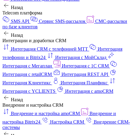
Назад
Telecom платформа
SMS API
Сервис SMS-рассылок
СМС-рассылки
по базе клиентов
Назад
Интеграции и доработки CRM
Интеграция CRM с телефонией МТТ
Интеграция
телефонии и Bitrix24
Интеграция с МойСклад
Интеграция с Мегаплан
Интеграция с 1C CRM
Интеграция с retailCRM
Интеграция REST API
Интеграция Клиентикс
Интеграция Планфикс
Интеграция с YCLIENTS
Интеграция с amoCRM
Назад
Внедрение и настройка CRM
Внедрение и настройка amoCRM
Внедрение и
настройка Bitrix24
Настройка CRM
Внедрение CRM-
системы