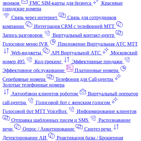
звонков
FMC SIM-карты для бизнеса
Красивые
городские номера
Связь через интернет
Связь для сотрудников
компании
Интеграция CRM с телефонией МТТ
Запись разговоров
Виртуальный контакт‑центр
Голосовое меню IVR
Приложение Виртуальная АТС МТТ
Web-виджеты
API Виртуальной АТС
Московский
номер 495
Кол-трекинг
Эффективные продажи
Эффективное обслуживание
Платиновые номера
Серебряные номера
Телефония для Call-центра
Золотые телефонные номера
Автообзвон клиентов роботом
Виртуальный оператор
call-центра
Голосовой бот с женским голосом
Голосовой бот МТТ VoiceBox
Информирование клиентов
Отправка шаблонных писем и SMS
Распознавание
речи
Опрос / Анкетирование
Синтез речи
Детектирование АИ
Реактивация базы / Брошенная