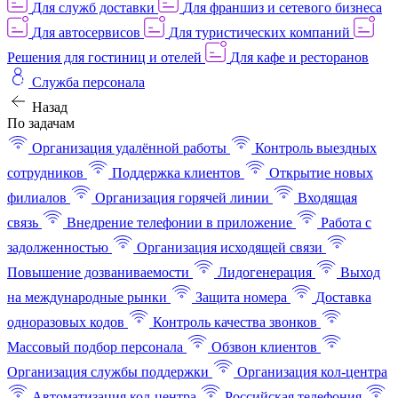
Для служб доставки
Для франшиз и сетевого бизнеса
Для автосервисов
Для туристических компаний
Решения для гостиниц и отелей
Для кафе и ресторанов
Служба персонала
Назад
По задачам
Организация удалённой работы
Контроль выездных
сотрудников
Поддержка клиентов
Открытие новых
филиалов
Организация горячей линии
Входящая
связь
Внедрение телефонии в приложение
Работа с
задолженностью
Организация исходящей связи
Повышение дозваниваемости
Лидогенерация
Выход
на международные рынки
Защита номера
Доставка
одноразовых кодов
Контроль качества звонков
Массовый подбор персонала
Обзвон клиентов
Организация службы поддержки
Организация кол-центра
Автоматизация кол-центра
Российская телефония