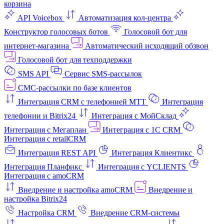
корзина
API Voicebox
Автоматизация кол‑центра
Конструктор голосовых ботов
Голосовой бот для
интернет‑магазина
Автоматический исходящий обзвон
Голосовой бот для техподдержки
SMS API
Сервис SMS-рассылок
СМС-рассылки по базе клиентов
Интеграция CRM с телефонией МТТ
Интеграция
телефонии и Bitrix24
Интеграция с МойСклад
Интеграция с Мегаплан
Интеграция с 1C CRM
Интеграция с retailCRM
Интеграция REST API
Интеграция Клиентикс
Интеграция Планфикс
Интеграция с YCLIENTS
Интеграция с amoCRM
Внедрение и настройка amoCRM
Внедрение и
настройка Bitrix24
Настройка CRM
Внедрение CRM-системы