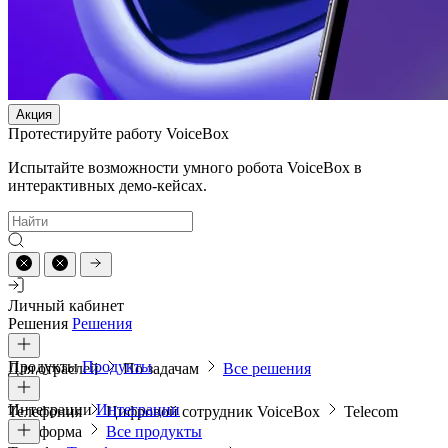
Акция
Протестируйте работу VoiceBox
Испытайте возможности умного робота VoiceBox в
интерактивных демо-кейсах.
Личный кабинет
Решения
Решения
Продукты
Продукты
Для отраслей
По задачам
Все решения
Интеграции
Интеграции
Телефония
Цифровой сотрудник VoiceBox
Telecom
платформа
Все продукты