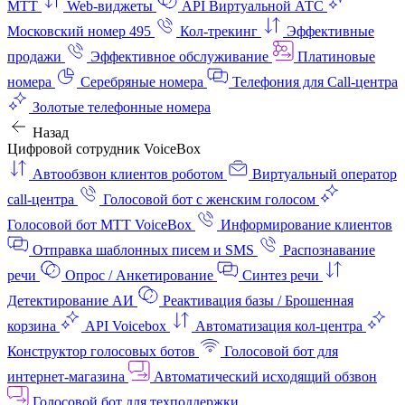
МТТ
Web-виджеты
API Виртуальной АТС
Московский номер 495
Кол-трекинг
Эффективные
продажи
Эффективное обслуживание
Платиновые
номера
Серебряные номера
Телефония для Call-центра
Золотые телефонные номера
Назад
Цифровой сотрудник VoiceBox
Автообзвон клиентов роботом
Виртуальный оператор
call-центра
Голосовой бот с женским голосом
Голосовой бот МТТ VoiceBox
Информирование клиентов
Отправка шаблонных писем и SMS
Распознавание
речи
Опрос / Анкетирование
Синтез речи
Детектирование АИ
Реактивация базы / Брошенная
корзина
API Voicebox
Автоматизация кол‑центра
Конструктор голосовых ботов
Голосовой бот для
интернет‑магазина
Автоматический исходящий обзвон
Голосовой бот для техподдержки