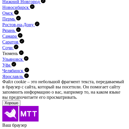
Нижний Новгород
Новосибирск
Омск
Пермь
Ростов-на-Дону
Рязань
Самара
Саратов
Сочи
Тюмень
Ульяновск
Уфа
Челябинск
Ярославль
Файл cookie – это небольшой фрагмент текста, передава­емый
в браузер с сайта, который вы посетили. Он помо­гает сайту
запомнить информацию о вас, например то, на каком языке
вы предпочитаете его просматривать.
Хорошо
Ваш браузер