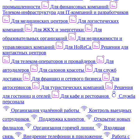
промышленности
Для финансовых компаний
Телеком-инфраструктура для IT-компаний и разработчиков
Для медицинских центров
Для логистических
компаний
Для ЖКХ и энергетики
Для
образовательных организаций
Для недвижимости и
управляющих компаний
Для HoReCa
Решения для
контактных центров
Для телеком-операторов и провайдеров
Для
автодилеров
Для салонов красоты
Для служб
доставки
Для франшиз и сетевого бизнеса
Для
автосервисов
Для туристических компаний
Решения
для гостиниц и отелей
Для кафе и ресторанов
Служба
персонала
Организация удалённой работы
Контроль выездных
сотрудников
Поддержка клиентов
Открытие новых
филиалов
Организация горячей линии
Входящая
связь
Внедрение телефонии в приложение
Работа с