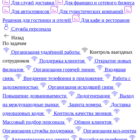
Для служб доставки
Для франшиз и сетевого бизнеса
Для автосервисов
Для туристических компаний
Решения для гостиниц и отелей
Для кафе и ресторанов
Служба персонала
Назад
По задачам
Организация удалённой работы
Контроль выездных
сотрудников
Поддержка клиентов
Открытие новых
филиалов
Организация горячей линии
Входящая
связь
Внедрение телефонии в приложение
Работа с
задолженностью
Организация исходящей связи
Повышение дозваниваемости
Лидогенерация
Выход
на международные рынки
Защита номера
Доставка
одноразовых кодов
Контроль качества звонков
Массовый подбор персонала
Обзвон клиентов
Организация службы поддержки
Организация кол-центра
Автоматизация кол-центра
Российская телефония