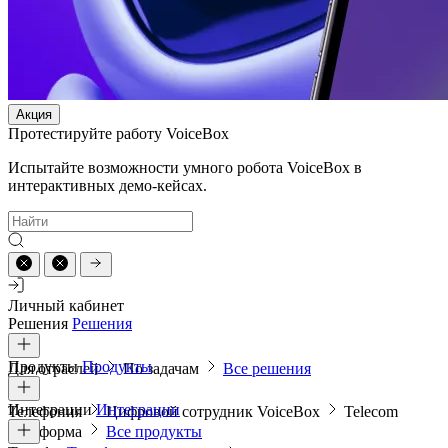
Акция
Протестируйте работу VoiceBox
Испытайте возможности умного робота VoiceBox в
интерактивных демо-кейсах.
Личный кабинет
Решения
Решения
Продукты
Продукты
Для отраслей
По задачам
Все решения
Интеграции
Интеграции
Телефония
Цифровой сотрудник VoiceBox
Telecom
платформа
Все продукты