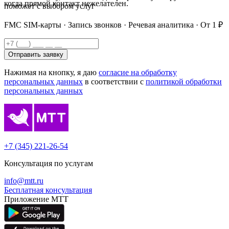
когда прямой контакт нежелателен.
поможет с выбором услуг
FMC SIM-карты · Запись звонков · Речевая аналитика · От 1 ₽
Отправить заявку
Нажимая на кнопку, я даю
согласие на обработку
персональных данных
в соответствии с
политикой обработки
персональных данных
+7 (345) 221-26-54
Консультация по услугам
info@mtt.ru
Бесплатная консультация
Приложение МТТ