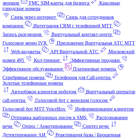
звонков
FMC SIM-карты для бизнеса
Красивые
городские номера
Связь через интернет
Связь для сотрудников
компании
Интеграция CRM с телефонией МТТ
Запись разговоров
Виртуальный контакт‑центр
Голосовое меню IVR
Приложение Виртуальная АТС МТТ
Web-виджеты
API Виртуальной АТС
Московский
номер 495
Кол-трекинг
Эффективные продажи
Эффективное обслуживание
Платиновые номера
Серебряные номера
Телефония для Call-центра
Золотые телефонные номера
Автообзвон клиентов роботом
Виртуальный оператор
call-центра
Голосовой бот с женским голосом
Голосовой бот МТТ VoiceBox
Информирование клиентов
Отправка шаблонных писем и SMS
Распознавание
речи
Опрос / Анкетирование
Синтез речи
Детектирование АИ
Реактивация базы / Брошенная