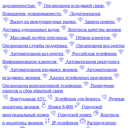
задолженностью
Организация исходящей связи
Повышение дозваниваемости
Лидогенерация
Выход на международные рынки
Защита номера
Доставка одноразовых кодов
Контроль качества звонков
Массовый подбор персонала
Обзвон клиентов
Организация службы поддержки
Организация кол-центра
Автоматизация кол-центра
Российская телефония
Информирование клиентов
Автоматизация рекрутинга
Автоматизация входящих звонков
Автоматизация
исходящих звонков
Анализ телефонных разговоров
Организация корпоративной телефонии
Проведение
опросов и сбор обратной связи
Виртуальная АТС
Телефония для бизнеса
Речевая
аналитика звонков
Номер 8-800
Городской
многоканальный номер
Городской номер
Контроль
и аналитика звонков
IP-телефония
Распределение