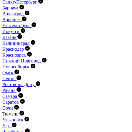
Санкт-Петербург
Барнаул
Волгоград
Воронеж
Екатеринбург
Иркутск
Казань
Калининград
Краснодар
Красноярск
Нижний Новгород
Новосибирск
Омск
Пермь
Ростов-на-Дону
Рязань
Самара
Саратов
Сочи
Тюмень
Ульяновск
Уфа
Челябинск