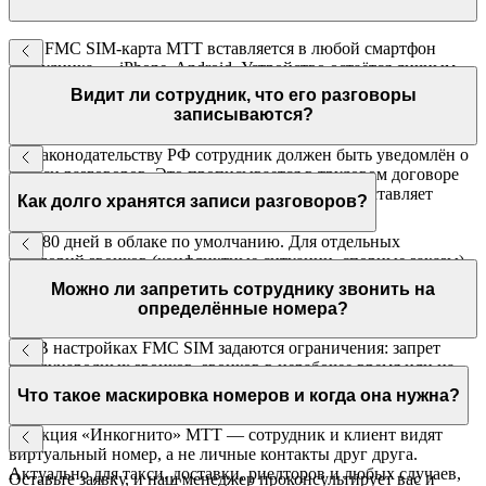
Нет. FMC SIM-карта МТТ вставляется в любой смартфон
сотрудника — iPhone, Android. Устройство остаётся личным,
связь становится корпоративной.
Видит ли сотрудник, что его разговоры
записываются?
По законодательству РФ сотрудник должен быть уведомлён о
записи разговоров. Это прописывается в трудовом договоре
или дополнительном соглашении — МТТ предоставляет
Как долго хранятся записи разговоров?
шаблон.
До 180 дней в облаке по умолчанию. Для отдельных
категорий звонков (конфликтные ситуации, спорные заказы)
запись можно скачать и сохранить локально на
Можно ли запретить сотруднику звонить на
неограниченный срок.
определённые номера?
Да. В настройках FMC SIM задаются ограничения: запрет
международных звонков, звонков в нерабочее время или на
конкретные направления. Настраивается индивидуально для
Что такое маскировка номеров и когда она нужна?
каждого сотрудника.
Функция «Инкогнито» МТТ — сотрудник и клиент видят
виртуальный номер, а не личные контакты друг друга.
Актуально для такси, доставки, риелторов и любых случаев,
Оставьте заявку, и наш менеджер проконсультирует вас и