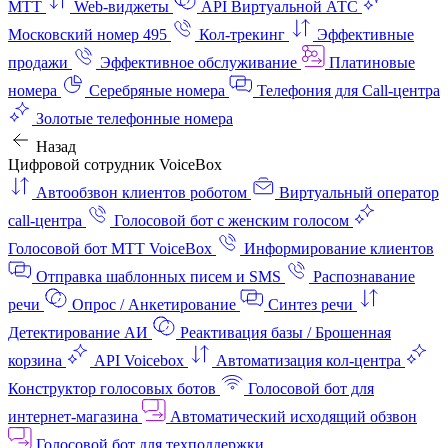
МТТ
Web-виджеты
API Виртуальной АТС
Московский номер 495
Кол-трекинг
Эффективные
продажи
Эффективное обслуживание
Платиновые
номера
Серебряные номера
Телефония для Call-центра
Золотые телефонные номера
Назад
Цифровой сотрудник VoiceBox
Автообзвон клиентов роботом
Виртуальный оператор
call-центра
Голосовой бот с женским голосом
Голосовой бот МТТ VoiceBox
Информирование клиентов
Отправка шаблонных писем и SMS
Распознавание
речи
Опрос / Анкетирование
Синтез речи
Детектирование АИ
Реактивация базы / Брошенная
корзина
API Voicebox
Автоматизация кол‑центра
Конструктор голосовых ботов
Голосовой бот для
интернет‑магазина
Автоматический исходящий обзвон
Голосовой бот для техподдержки