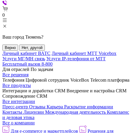
0
Ваш город
Тюмень
?
Верно
Нет, другой
Личный кабинет ВАТС
Личный кабинет МТТ Voicebox
Услуги МГ/МН связь
Услуги IP-телефония от МТТ
Бесплатный вызов 8-800
Для отраслей
По задачам
Все решения
Телефония
Цифровой сотрудник VoiceBox
Telecom платформа
Все продукты
Интеграции и доработки CRM
Внедрение и настройка CRM
Сопровождение CRM
Все интеграции
Пресс-центр
Отзывы
Карьера
Раскрытие информации
Контакты
Лицензии
Международная деятельность
Комплаенс
и деловая этика
Все о компании
Для e-commerce и маркетплейсов
Решения для