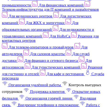
промышленности
Для финансовых компаний
Телеком-инфраструктура для IT-компаний и разработчиков
Для медицинских центров
Для логистических
компаний
Для ЖКХ и энергетики
Для
образовательных организаций
Для недвижимости и
управляющих компаний
Для HoReCa
Решения для
контактных центров
Для телеком-операторов и провайдеров
Для
автодилеров
Для салонов красоты
Для служб
доставки
Для франшиз и сетевого бизнеса
Для
автосервисов
Для туристических компаний
Решения
для гостиниц и отелей
Для кафе и ресторанов
Служба
персонала
Организация удалённой работы
Контроль выездных
сотрудников
Поддержка клиентов
Открытие новых
филиалов
Организация горячей линии
Входящая
связь
Внедрение телефонии в приложение
Работа с