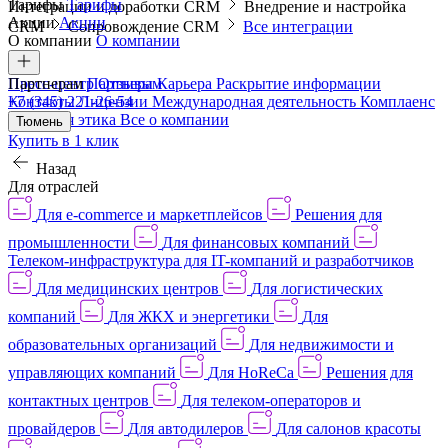
Тарифы
Тарифы
Интеграции и доработки CRM
Внедрение и настройка
Акции
Акции
CRM
Сопровождение CRM
Все интеграции
О компании
О компании
Пресс-центр
Партнерам
Партнерам
Отзывы
Карьера
Раскрытие информации
Контакты
+7 (345) 221-26-54
Лицензии
Международная деятельность
Комплаенс
и деловая этика
Все о компании
Тюмень
Купить в 1 клик
Назад
Для отраслей
Для e-commerce и маркетплейсов
Решения для
промышленности
Для финансовых компаний
Телеком-инфраструктура для IT-компаний и разработчиков
Для медицинских центров
Для логистических
компаний
Для ЖКХ и энергетики
Для
образовательных организаций
Для недвижимости и
управляющих компаний
Для HoReCa
Решения для
контактных центров
Для телеком-операторов и
провайдеров
Для автодилеров
Для салонов красоты