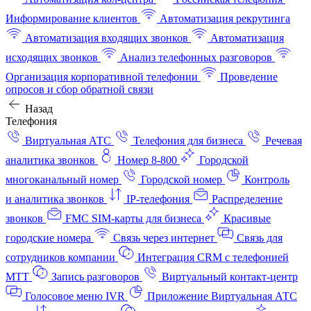
Информирование клиентов
Автоматизация рекрутинга
Автоматизация входящих звонков
Автоматизация
исходящих звонков
Анализ телефонных разговоров
Организация корпоративной телефонии
Проведение
опросов и сбор обратной связи
Назад
Телефония
Виртуальная АТС
Телефония для бизнеса
Речевая
аналитика звонков
Номер 8-800
Городской
многоканальный номер
Городской номер
Контроль
и аналитика звонков
IP-телефония
Распределение
звонков
FMC SIM-карты для бизнеса
Красивые
городские номера
Связь через интернет
Связь для
сотрудников компании
Интеграция CRM с телефонией
МТТ
Запись разговоров
Виртуальный контакт‑центр
Голосовое меню IVR
Приложение Виртуальная АТС