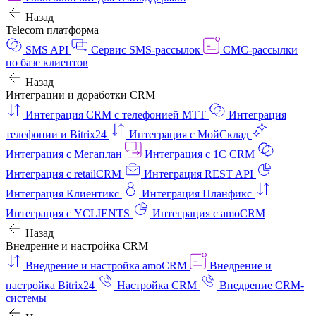
Назад
Telecom платформа
SMS API
Сервис SMS-рассылок
СМС-рассылки
по базе клиентов
Назад
Интеграции и доработки CRM
Интеграция CRM с телефонией МТТ
Интеграция
телефонии и Bitrix24
Интеграция с МойСклад
Интеграция с Мегаплан
Интеграция с 1C CRM
Интеграция с retailCRM
Интеграция REST API
Интеграция Клиентикс
Интеграция Планфикс
Интеграция с YCLIENTS
Интеграция с amoCRM
Назад
Внедрение и настройка CRM
Внедрение и настройка amoCRM
Внедрение и
настройка Bitrix24
Настройка CRM
Внедрение CRM-
системы