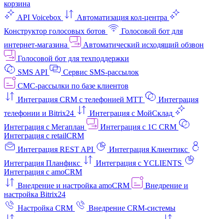
корзина
API Voicebox
Автоматизация кол‑центра
Конструктор голосовых ботов
Голосовой бот для
интернет‑магазина
Автоматический исходящий обзвон
Голосовой бот для техподдержки
SMS API
Сервис SMS-рассылок
СМС-рассылки по базе клиентов
Интеграция CRM с телефонией МТТ
Интеграция
телефонии и Bitrix24
Интеграция с МойСклад
Интеграция с Мегаплан
Интеграция с 1C CRM
Интеграция с retailCRM
Интеграция REST API
Интеграция Клиентикс
Интеграция Планфикс
Интеграция с YCLIENTS
Интеграция с amoCRM
Внедрение и настройка amoCRM
Внедрение и
настройка Bitrix24
Настройка CRM
Внедрение CRM-системы