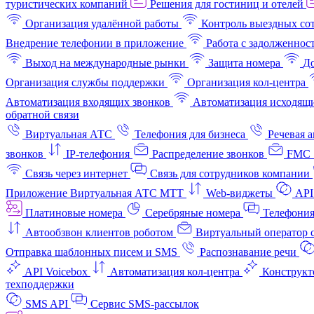
туристических компаний
Решения для гостиниц и отелей
Организация удалённой работы
Контроль выездных со
Внедрение телефонии в приложение
Работа с задолженнос
Выход на международные рынки
Защита номера
До
Организация службы поддержки
Организация кол-центра
Автоматизация входящих звонков
Автоматизация исходящи
обратной связи
Виртуальная АТС
Телефония для бизнеса
Речевая 
звонков
IP-телефония
Распределение звонков
FMC 
Связь через интернет
Связь для сотрудников компании
Приложение Виртуальная АТС МТТ
Web-виджеты
API
Платиновые номера
Серебряные номера
Телефония
Автообзвон клиентов роботом
Виртуальный оператор c
Отправка шаблонных писем и SMS
Распознавание речи
API Voicebox
Автоматизация кол‑центра
Конструкт
техподдержки
SMS API
Сервис SMS-рассылок