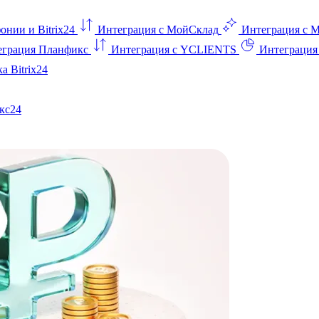
онии и Bitrix24
Интеграция с МойСклад
Интеграция с 
еграция Планфикс
Интеграция с YCLIENTS
Интеграци
а Bitrix24
кс24