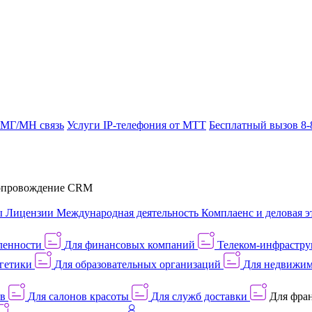
 МГ/МН связь
Услуги IP-телефония от МТТ
Бесплатный вызов 8-
провождение CRM
ы
Лицензии
Международная деятельность
Комплаенс и деловая э
ленности
Для финансовых компаний
Телеком-инфраструк
гетики
Для образовательных организаций
Для недвижим
ов
Для салонов красоты
Для служб доставки
Для фран