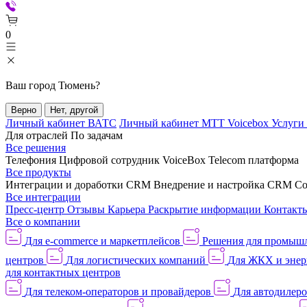
0
Ваш город
Тюмень
?
Верно
Нет, другой
Личный кабинет ВАТС
Личный кабинет МТТ Voicebox
Услуги
Для отраслей
По задачам
Все решения
Телефония
Цифровой сотрудник VoiceBox
Telecom платформа
Все продукты
Интеграции и доработки CRM
Внедрение и настройка CRM
Со
Все интеграции
Пресс-центр
Отзывы
Карьера
Раскрытие информации
Контакт
Все о компании
Для e-commerce и маркетплейсов
Решения для промыш
центров
Для логистических компаний
Для ЖКХ и энер
для контактных центров
Для телеком-операторов и провайдеров
Для автодилер