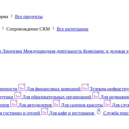
орма
Все продукты
M
Сопровождение CRM
Все интеграции
ы
Лицензии
Международная деятельность
Комплаенс и деловая 
ленности
Для финансовых компаний
Телеком-инфраструк
гетики
Для образовательных организаций
Для недвижим
деров
Для автодилеров
Для салонов красоты
Для слу
я гостиниц и отелей
Для кафе и ресторанов
Служба перс