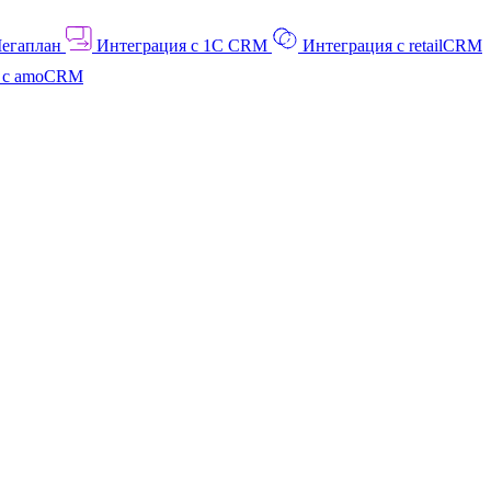
Мегаплан
Интеграция с 1C CRM
Интеграция с retailCRM
я с amoCRM