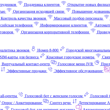
трудников
Поддержка клиентов
Открытие новых филиал
тью
Организация исходящей связи
Повышение дозванив
Контроль качества звонков
Массовый подбор персонала
ссийская телефония
Информирование клиентов
Автомат
говоров
Организация корпоративной телефонии
Проведе
аналитика звонков
Номер 8-800
Городской многоканальн
SIM-карты для бизнеса
Красивые городские номера
Связ
Виртуальный контакт‑центр
Голосовое меню IVR
Прил
Эффективные продажи
Эффективное обслуживание
all-центра
Голосовой бот с женским голосом
Голосовой 
Опрос / Анкетирование
Синтез речи
Детектирование 
ов
Голосовой бот для интернет‑магазина
Автоматически