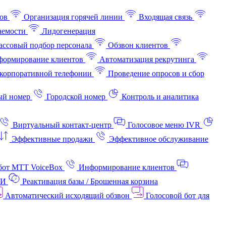
ов
Организация горячей линии
Входящая связь
аемости
Лидогенерация
ссовый подбор персонала
Обзвон клиентов
ормирование клиентов
Автоматизация рекрутинга
корпоративной телефонии
Проведение опросов и сбор
ый номер
Городской номер
Контроль и аналитика
Виртуальный контакт‑центр
Голосовое меню IVR
Эффективные продажи
Эффективное обслуживание
бот МТТ VoiceBox
Информирование клиентов
АИ
Реактивация базы / Брошенная корзина
Автоматический исходящий обзвон
Голосовой бот для