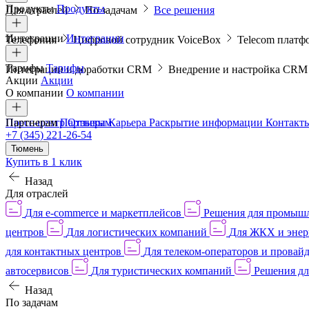
Продукты
Продукты
Для отраслей
По задачам
Все решения
Интеграции
Интеграции
Телефония
Цифровой сотрудник VoiceBox
Telecom платф
Тарифы
Тарифы
Интеграции и доработки CRM
Внедрение и настройка CR
Акции
Акции
О компании
О компании
Пресс-центр
Партнерам
Партнерам
Отзывы
Карьера
Раскрытие информации
Контакт
+7 (345) 221-26-54
Тюмень
Купить в 1 клик
Назад
Для отраслей
Для e-commerce и маркетплейсов
Решения для промыш
центров
Для логистических компаний
Для ЖКХ и энер
для контактных центров
Для телеком-операторов и провай
автосервисов
Для туристических компаний
Решения дл
Назад
По задачам