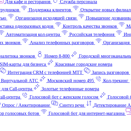
Для кафе и ресторанов
Служба персонала
трудников
Поддержка клиентов
Открытие новых филиал
тью
Организация исходящей связи
Повышение дозванив
ставка одноразовых кодов
Контроль качества звонков
Ма
Автоматизация кол-центра
Российская телефония
Инф
х звонков
Анализ телефонных разговоров
Организация 
аналитика звонков
Номер 8-800
Городской многоканальн
SIM-карты для бизнеса
Красивые городские номера
Интеграция CRM с телефонией МТТ
Запись разговоров
 Виртуальной АТС
Московский номер 495
Кол-трекинг
 для Call-центра
Золотые телефонные номера
all-центра
Голосовой бот с женским голосом
Голосовой 
Опрос / Анкетирование
Синтез речи
Детектирование 
ор голосовых ботов
Голосовой бот для интернет‑магазина