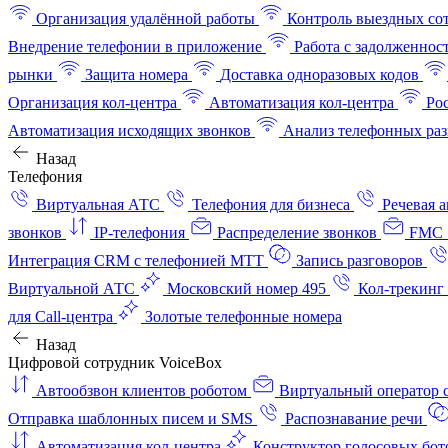
Организация удалённой работы
Контроль выездных со
Внедрение телефонии в приложение
Работа с задолженнос
рынки
Защита номера
Доставка одноразовых кодов
Организация кол-центра
Автоматизация кол-центра
Ро
Автоматизация исходящих звонков
Анализ телефонных раз
Назад
Телефония
Виртуальная АТС
Телефония для бизнеса
Речевая 
звонков
IP-телефония
Распределение звонков
FMC 
Интеграция CRM с телефонией МТТ
Запись разговоров
Виртуальной АТС
Московский номер 495
Кол-трекинг
для Call-центра
Золотые телефонные номера
Назад
Цифровой сотрудник VoiceBox
Автообзвон клиентов роботом
Виртуальный оператор c
Отправка шаблонных писем и SMS
Распознавание речи
Автоматизация кол‑центра
Конструктор голосовых бот