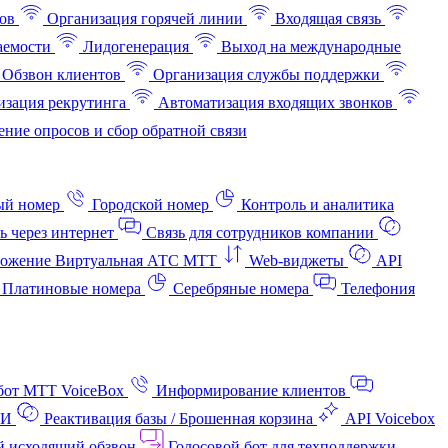
ов
Организация горячей линии
Входящая связь
аемости
Лидогенерация
Выход на международные
Обзвон клиентов
Организация службы поддержки
изация рекрутинга
Автоматизация входящих звонков
ние опросов и сбор обратной связи
ый номер
Городской номер
Контроль и аналитика
ь через интернет
Связь для сотрудников компании
ожение Виртуальная АТС МТТ
Web-виджеты
API
Платиновые номера
Серебряные номера
Телефония
бот МТТ VoiceBox
Информирование клиентов
АИ
Реактивация базы / Брошенная корзина
API Voicebox
й исходящий обзвон
Голосовой бот для техподдержки