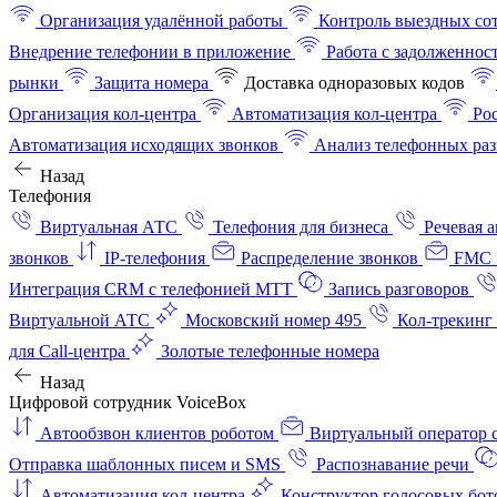
Организация удалённой работы
Контроль выездных со
Внедрение телефонии в приложение
Работа с задолженнос
рынки
Защита номера
Доставка одноразовых кодов
Организация кол-центра
Автоматизация кол-центра
Ро
Автоматизация исходящих звонков
Анализ телефонных раз
Назад
Телефония
Виртуальная АТС
Телефония для бизнеса
Речевая 
звонков
IP-телефония
Распределение звонков
FMC 
Интеграция CRM с телефонией МТТ
Запись разговоров
Виртуальной АТС
Московский номер 495
Кол-трекинг
для Call-центра
Золотые телефонные номера
Назад
Цифровой сотрудник VoiceBox
Автообзвон клиентов роботом
Виртуальный оператор c
Отправка шаблонных писем и SMS
Распознавание речи
Автоматизация кол‑центра
Конструктор голосовых бот