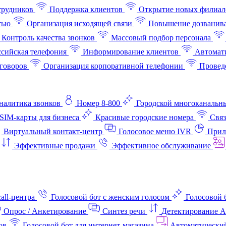
трудников
Поддержка клиентов
Открытие новых филиал
тью
Организация исходящей связи
Повышение дозванив
Контроль качества звонков
Массовый подбор персонала
ссийская телефония
Информирование клиентов
Автомат
говоров
Организация корпоративной телефонии
Проведе
аналитика звонков
Номер 8-800
Городской многоканальн
SIM-карты для бизнеса
Красивые городские номера
Связ
Виртуальный контакт‑центр
Голосовое меню IVR
Прил
Эффективные продажи
Эффективное обслуживание
all-центра
Голосовой бот с женским голосом
Голосовой 
Опрос / Анкетирование
Синтез речи
Детектирование 
ов
Голосовой бот для интернет‑магазина
Автоматически