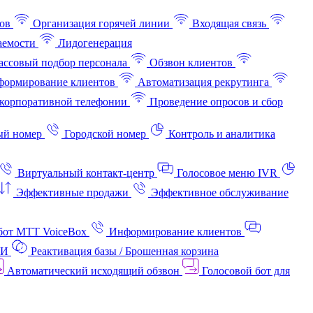
ов
Организация горячей линии
Входящая связь
аемости
Лидогенерация
ссовый подбор персонала
Обзвон клиентов
ормирование клиентов
Автоматизация рекрутинга
корпоративной телефонии
Проведение опросов и сбор
ый номер
Городской номер
Контроль и аналитика
Виртуальный контакт‑центр
Голосовое меню IVR
Эффективные продажи
Эффективное обслуживание
бот МТТ VoiceBox
Информирование клиентов
АИ
Реактивация базы / Брошенная корзина
Автоматический исходящий обзвон
Голосовой бот для