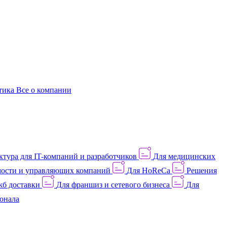
этика
Все о компании
тура для IT-компаний и разработчиков
Для медицинских
ости и управляющих компаний
Для HoReCa
Решения
жб доставки
Для франшиз и сетевого бизнеса
Для
онала