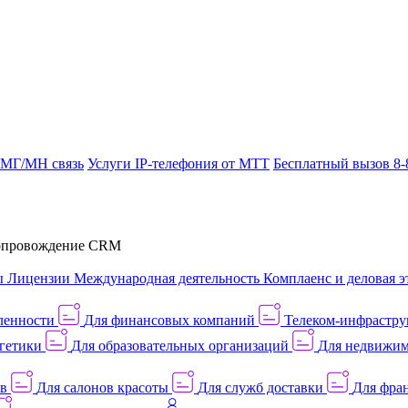
 МГ/МН связь
Услуги IP-телефония от МТТ
Бесплатный вызов 8-
провождение CRM
ы
Лицензии
Международная деятельность
Комплаенс и деловая э
ленности
Для финансовых компаний
Телеком-инфраструк
гетики
Для образовательных организаций
Для недвижим
ов
Для салонов красоты
Для служб доставки
Для фран