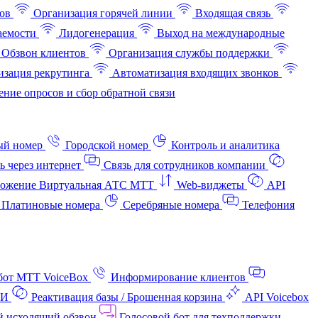
ов
Организация горячей линии
Входящая связь
аемости
Лидогенерация
Выход на международные
Обзвон клиентов
Организация службы поддержки
изация рекрутинга
Автоматизация входящих звонков
ние опросов и сбор обратной связи
ый номер
Городской номер
Контроль и аналитика
ь через интернет
Связь для сотрудников компании
ожение Виртуальная АТС МТТ
Web-виджеты
API
Платиновые номера
Серебряные номера
Телефония
бот МТТ VoiceBox
Информирование клиентов
АИ
Реактивация базы / Брошенная корзина
API Voicebox
й исходящий обзвон
Голосовой бот для техподдержки