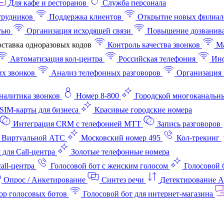
Для кафе и ресторанов
Служба персонала
трудников
Поддержка клиентов
Открытие новых филиал
тью
Организация исходящей связи
Повышение дозванив
ставка одноразовых кодов
Контроль качества звонков
Ма
Автоматизация кол-центра
Российская телефония
Инф
х звонков
Анализ телефонных разговоров
Организация 
аналитика звонков
Номер 8-800
Городской многоканальн
SIM-карты для бизнеса
Красивые городские номера
Интеграция CRM с телефонией МТТ
Запись разговоров
 Виртуальной АТС
Московский номер 495
Кол-трекинг
 для Call-центра
Золотые телефонные номера
all-центра
Голосовой бот с женским голосом
Голосовой 
Опрос / Анкетирование
Синтез речи
Детектирование 
ор голосовых ботов
Голосовой бот для интернет‑магазина