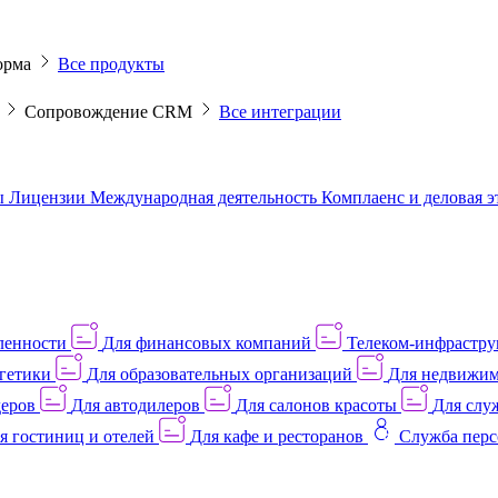
орма
Все продукты
M
Сопровождение CRM
Все интеграции
ы
Лицензии
Международная деятельность
Комплаенс и деловая 
ленности
Для финансовых компаний
Телеком-инфраструк
гетики
Для образовательных организаций
Для недвижим
деров
Для автодилеров
Для салонов красоты
Для слу
я гостиниц и отелей
Для кафе и ресторанов
Служба перс