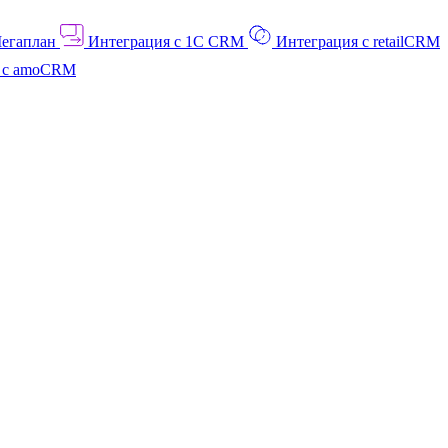
Мегаплан
Интеграция с 1C CRM
Интеграция с retailCRM
я с amoCRM