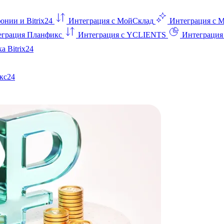
онии и Bitrix24
Интеграция с МойСклад
Интеграция с 
еграция Планфикс
Интеграция с YCLIENTS
Интеграци
а Bitrix24
кс24