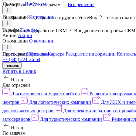
Продукты
Продукты
Для отраслей
По задачам
Все решения
Интеграции
Интеграции
Телефония
Цифровой сотрудник VoiceBox
Telecom платф
Тарифы
Тарифы
Интеграции и доработки CRM
Внедрение и настройка CR
Акции
Акции
О компании
О компании
Пресс-центр
Партнерам
Партнерам
Отзывы
Карьера
Раскрытие информации
Контакт
+7 (345) 221-26-54
Тюмень
Купить в 1 клик
Назад
Для отраслей
Для e-commerce и маркетплейсов
Решения для промыш
центров
Для логистических компаний
Для ЖКХ и энер
для контактных центров
Для телеком-операторов и провай
автосервисов
Для туристических компаний
Решения дл
Назад
По задачам