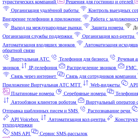
туристических компаний
Решения для гостиниц и отелей
Организация удалённой работы
Контроль выездных со
Внедрение телефонии в приложение
Работа с задолженнос
Выход на международные рынки
Защита номера
До
Организация службы поддержки
Организация кол-центра
Автоматизация входящих звонков
Автоматизация исходящи
обратной связи
Виртуальная АТС
Телефония для бизнеса
Речевая 
звонков
IP-телефония
Распределение звонков
FMC 
Связь через интернет
Связь для сотрудников компании
Приложение Виртуальная АТС МТТ
Web-виджеты
API
Платиновые номера
Серебряные номера
Телефония
Автообзвон клиентов роботом
Виртуальный оператор c
Отправка шаблонных писем и SMS
Распознавание речи
API Voicebox
Автоматизация кол‑центра
Конструкт
техподдержки
SMS API
Сервис SMS-рассылок