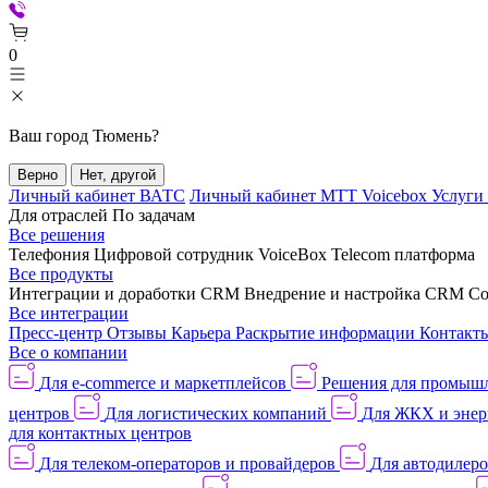
0
Ваш город
Тюмень
?
Верно
Нет, другой
Личный кабинет ВАТС
Личный кабинет МТТ Voicebox
Услуги
Для отраслей
По задачам
Все решения
Телефония
Цифровой сотрудник VoiceBox
Telecom платформа
Все продукты
Интеграции и доработки CRM
Внедрение и настройка CRM
Со
Все интеграции
Пресс-центр
Отзывы
Карьера
Раскрытие информации
Контакт
Все о компании
Для e-commerce и маркетплейсов
Решения для промыш
центров
Для логистических компаний
Для ЖКХ и энер
для контактных центров
Для телеком-операторов и провайдеров
Для автодилер