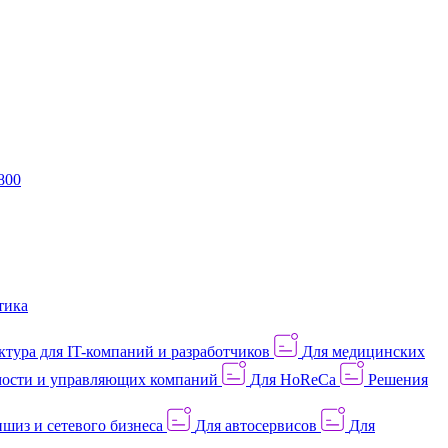
800
тика
тура для IT-компаний и разработчиков
Для медицинских
ости и управляющих компаний
Для HoReCa
Решения
шиз и сетевого бизнеса
Для автосервисов
Для