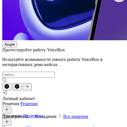
Акция
Протестируйте работу VoiceBox
Испытайте возможности умного робота VoiceBox в
интерактивных демо-кейсах.
Личный кабинет
Решения
Решения
Продукты
Продукты
Для отраслей
По задачам
Все решения