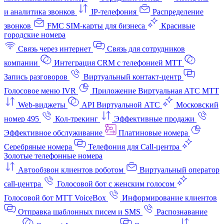
и аналитика звонков
IP-телефония
Распределение
звонков
FMC SIM-карты для бизнеса
Красивые
городские номера
Связь через интернет
Связь для сотрудников
компании
Интеграция CRM с телефонией МТТ
Запись разговоров
Виртуальный контакт‑центр
Голосовое меню IVR
Приложение Виртуальная АТС МТТ
Web-виджеты
API Виртуальной АТС
Московский
номер 495
Кол-трекинг
Эффективные продажи
Эффективное обслуживание
Платиновые номера
Серебряные номера
Телефония для Call-центра
Золотые телефонные номера
Автообзвон клиентов роботом
Виртуальный оператор
call-центра
Голосовой бот с женским голосом
Голосовой бот МТТ VoiceBox
Информирование клиентов
Отправка шаблонных писем и SMS
Распознавание