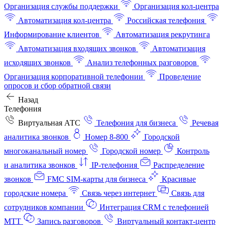
Организация службы поддержки
Организация кол-центра
Автоматизация кол-центра
Российская телефония
Информирование клиентов
Автоматизация рекрутинга
Автоматизация входящих звонков
Автоматизация
исходящих звонков
Анализ телефонных разговоров
Организация корпоративной телефонии
Проведение
опросов и сбор обратной связи
Назад
Телефония
Виртуальная АТС
Телефония для бизнеса
Речевая
аналитика звонков
Номер 8-800
Городской
многоканальный номер
Городской номер
Контроль
и аналитика звонков
IP-телефония
Распределение
звонков
FMC SIM-карты для бизнеса
Красивые
городские номера
Связь через интернет
Связь для
сотрудников компании
Интеграция CRM с телефонией
МТТ
Запись разговоров
Виртуальный контакт‑центр