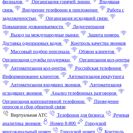
филиалов
Организация горячей линии
Входящая
связь
Внедрение телефонии в приложение
Работа с
задолженностью
Организация исходящей связи
Повышение дозваниваемости
Лидогенерация
Выход на международные рынки
Защита номера
Доставка одноразовых кодов
Контроль качества звонков
Массовый подбор персонала
Обзвон клиентов
Организация службы поддержки
Организация кол-центра
Автоматизация кол-центра
Российская телефония
Информирование клиентов
Автоматизация рекрутинга
Автоматизация входящих звонков
Автоматизация
исходящих звонков
Анализ телефонных разговоров
Организация корпоративной телефонии
Проведение
опросов и сбор обратной связи
Виртуальная АТС
Телефония для бизнеса
Речевая
аналитика звонков
Номер 8-800
Городской
многоканальный номер
Городской номер
Контроль