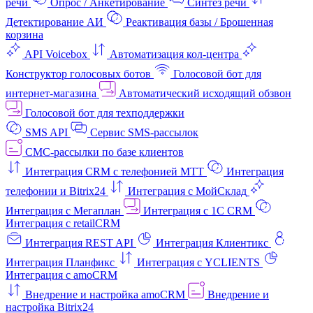
речи
Опрос / Анкетирование
Синтез речи
Детектирование АИ
Реактивация базы / Брошенная
корзина
API Voicebox
Автоматизация кол‑центра
Конструктор голосовых ботов
Голосовой бот для
интернет‑магазина
Автоматический исходящий обзвон
Голосовой бот для техподдержки
SMS API
Сервис SMS-рассылок
СМС-рассылки по базе клиентов
Интеграция CRM с телефонией МТТ
Интеграция
телефонии и Bitrix24
Интеграция с МойСклад
Интеграция с Мегаплан
Интеграция с 1C CRM
Интеграция с retailCRM
Интеграция REST API
Интеграция Клиентикс
Интеграция Планфикс
Интеграция с YCLIENTS
Интеграция с amoCRM
Внедрение и настройка amoCRM
Внедрение и
настройка Bitrix24