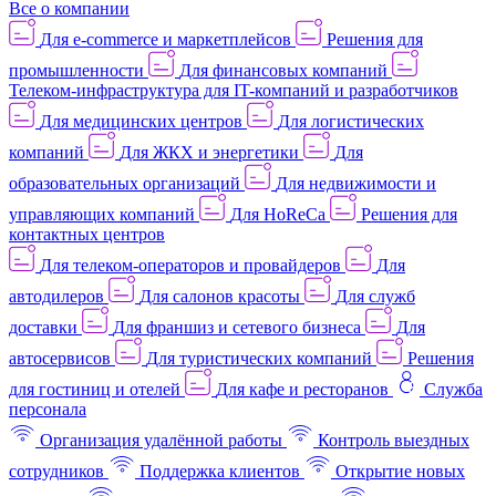
Все о компании
Для e-commerce и маркетплейсов
Решения для
промышленности
Для финансовых компаний
Телеком-инфраструктура для IT-компаний и разработчиков
Для медицинских центров
Для логистических
компаний
Для ЖКХ и энергетики
Для
образовательных организаций
Для недвижимости и
управляющих компаний
Для HoReCa
Решения для
контактных центров
Для телеком-операторов и провайдеров
Для
автодилеров
Для салонов красоты
Для служб
доставки
Для франшиз и сетевого бизнеса
Для
автосервисов
Для туристических компаний
Решения
для гостиниц и отелей
Для кафе и ресторанов
Служба
персонала
Организация удалённой работы
Контроль выездных
сотрудников
Поддержка клиентов
Открытие новых