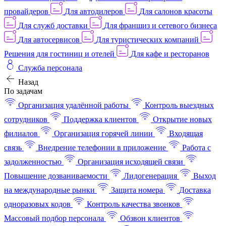
провайдеров
Для автодилеров
Для салонов красоты
Для служб доставки
Для франшиз и сетевого бизнеса
Для автосервисов
Для туристических компаний
Решения для гостиниц и отелей
Для кафе и ресторанов
Служба персонала
Назад
По задачам
Организация удалённой работы
Контроль выездных
сотрудников
Поддержка клиентов
Открытие новых
филиалов
Организация горячей линии
Входящая
связь
Внедрение телефонии в приложение
Работа с
задолженностью
Организация исходящей связи
Повышение дозваниваемости
Лидогенерация
Выход
на международные рынки
Защита номера
Доставка
одноразовых кодов
Контроль качества звонков
Массовый подбор персонала
Обзвон клиентов