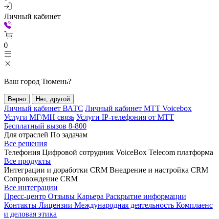
Личный кабинет
0
Ваш город
Тюмень
?
Верно
Нет, другой
Личный кабинет ВАТС
Личный кабинет МТТ Voicebox
Услуги МГ/МН связь
Услуги IP-телефония от МТТ
Бесплатный вызов 8-800
Для отраслей
По задачам
Все решения
Телефония
Цифровой сотрудник VoiceBox
Telecom платформа
Все продукты
Интеграции и доработки CRM
Внедрение и настройка CRM
Сопровождение CRM
Все интеграции
Пресс-центр
Отзывы
Карьера
Раскрытие информации
Контакты
Лицензии
Международная деятельность
Комплаенс
и деловая этика