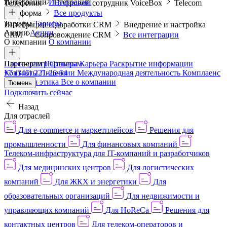
Интеграции
Интеграции
Телефония
Цифровой сотрудник VoiceBox
Telecom
платформа
Все продукты
Тарифы
Тарифы
Интеграции и доработки CRM
Внедрение и настройка
Акции
Акции
CRM
Сопровождение CRM
Все интеграции
О компании
О компании
Пресс-центр
Партнерам
Партнерам
Отзывы
Карьера
Раскрытие информации
Контакты
+7 (345) 221-26-54
Лицензии
Международная деятельность
Комплаенс
и деловая этика
Все о компании
Тюмень
Подключить сейчас
Назад
Для отраслей
Для e-commerce и маркетплейсов
Решения для
промышленности
Для финансовых компаний
Телеком-инфраструктура для IT-компаний и разработчиков
Для медицинских центров
Для логистических
компаний
Для ЖКХ и энергетики
Для
образовательных организаций
Для недвижимости и
управляющих компаний
Для HoReCa
Решения для
контактных центров
Для телеком-операторов и