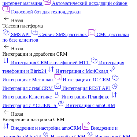
интернет‑магазина
Автоматический исходящий обзвон
Голосовой бот для техподдержки
Назад
Telecom платформа
SMS API
Сервис SMS-рассылок
СМС-рассылки
по базе клиентов
Назад
Интеграции и доработки CRM
Интеграция CRM с телефонией МТТ
Интеграция
телефонии и Bitrix24
Интеграция с МойСклад
Интеграция с Мегаплан
Интеграция с 1C CRM
Интеграция с retailCRM
Интеграция REST API
Интеграция Клиентикс
Интеграция Планфикс
Интеграция с YCLIENTS
Интеграция с amoCRM
Назад
Внедрение и настройка CRM
Внедрение и настройка amoCRM
Внедрение и
настройка Bitrix24
Настройка CRM
Внедрение CRM-