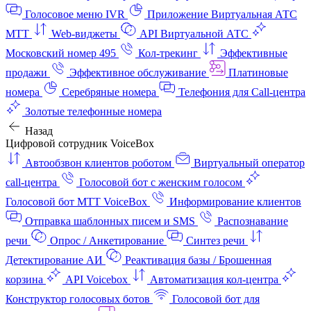
Голосовое меню IVR
Приложение Виртуальная АТС
МТТ
Web-виджеты
API Виртуальной АТС
Московский номер 495
Кол-трекинг
Эффективные
продажи
Эффективное обслуживание
Платиновые
номера
Серебряные номера
Телефония для Call-центра
Золотые телефонные номера
Назад
Цифровой сотрудник VoiceBox
Автообзвон клиентов роботом
Виртуальный оператор
call-центра
Голосовой бот с женским голосом
Голосовой бот МТТ VoiceBox
Информирование клиентов
Отправка шаблонных писем и SMS
Распознавание
речи
Опрос / Анкетирование
Синтез речи
Детектирование АИ
Реактивация базы / Брошенная
корзина
API Voicebox
Автоматизация кол‑центра
Конструктор голосовых ботов
Голосовой бот для