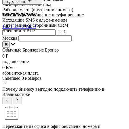
Подключить
Расширенная статистика
Рабочие места (внутренние номера)
wwwwwww
Онлайн-прослушивание и суфлирование
Исходящие SMS с альфа-именем
Интеграция со сторонними CRM
Tab 1
Tab 2
Tab 3
Внешний SIP ID
Москва
Обычные
Бронзовые
Бронзо
0 ₽
подключение
0 ₽/мес
абонентская плата
undefined
0 номеров
Почему бизнесу выгодно подключить телефонию в
Владивостоке
Переезжайте из офиса в офис без смены номера и