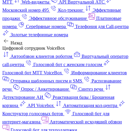
МТТ
Web-виджеты
API Виртуальной АТС
Московский номер 495
Кол-трекинг
Эффективные
продажи
Эффективное обслуживание
Платиновые
номера
Серебряные номера
Телефония для Call-центра
Золотые телефонные номера
Назад
Цифровой сотрудник VoiceBox
Автообзвон клиентов роботом
Виртуальный оператор
call-центра
Голосовой бот с женским голосом
Голосовой бот МТТ VoiceBox
Информирование клиентов
Отправка шаблонных писем и SMS
Распознавание
речи
Опрос / Анкетирование
Синтез речи
Детектирование АИ
Реактивация базы / Брошенная
корзина
API Voicebox
Автоматизация кол‑центра
Конструктор голосовых ботов
Голосовой бот для
интернет‑магазина
Автоматический исходящий обзвон
Голосовой бот для техподдержки