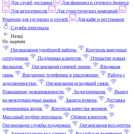
Для служб доставки
Для франшиз и сетевого бизнеса
Для автосервисов
Для туристических компаний
Решения для гостиниц и отелей
Для кафе и ресторанов
Служба персонала
Назад
По задачам
Организация удалённой работы
Контроль выездных
сотрудников
Поддержка клиентов
Открытие новых
филиалов
Организация горячей линии
Входящая
связь
Внедрение телефонии в приложение
Работа с
задолженностью
Организация исходящей связи
Повышение дозваниваемости
Лидогенерация
Выход
на международные рынки
Защита номера
Доставка
одноразовых кодов
Контроль качества звонков
Массовый подбор персонала
Обзвон клиентов
Организация службы поддержки
Организация кол-центра
Автоматизация кол-центра
Российская телефония