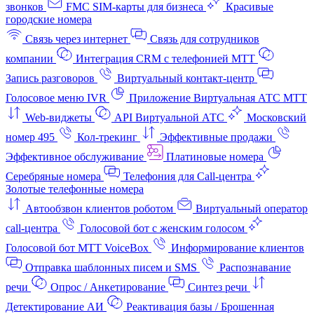
звонков
FMC SIM-карты для бизнеса
Красивые
городские номера
Связь через интернет
Связь для сотрудников
компании
Интеграция CRM с телефонией МТТ
Запись разговоров
Виртуальный контакт‑центр
Голосовое меню IVR
Приложение Виртуальная АТС МТТ
Web-виджеты
API Виртуальной АТС
Московский
номер 495
Кол-трекинг
Эффективные продажи
Эффективное обслуживание
Платиновые номера
Серебряные номера
Телефония для Call-центра
Золотые телефонные номера
Автообзвон клиентов роботом
Виртуальный оператор
call-центра
Голосовой бот с женским голосом
Голосовой бот МТТ VoiceBox
Информирование клиентов
Отправка шаблонных писем и SMS
Распознавание
речи
Опрос / Анкетирование
Синтез речи
Детектирование АИ
Реактивация базы / Брошенная