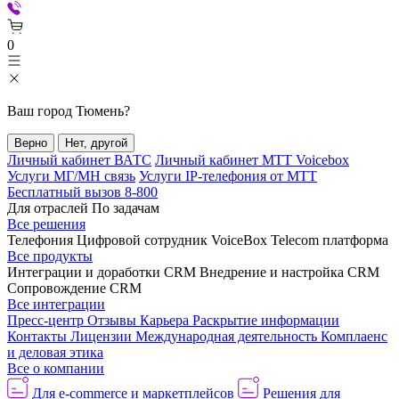
0
Ваш город
Тюмень
?
Верно
Нет, другой
Личный кабинет ВАТС
Личный кабинет МТТ Voicebox
Услуги МГ/МН связь
Услуги IP-телефония от МТТ
Бесплатный вызов 8-800
Для отраслей
По задачам
Все решения
Телефония
Цифровой сотрудник VoiceBox
Telecom платформа
Все продукты
Интеграции и доработки CRM
Внедрение и настройка CRM
Сопровождение CRM
Все интеграции
Пресс-центр
Отзывы
Карьера
Раскрытие информации
Контакты
Лицензии
Международная деятельность
Комплаенс
и деловая этика
Все о компании
Для e-commerce и маркетплейсов
Решения для