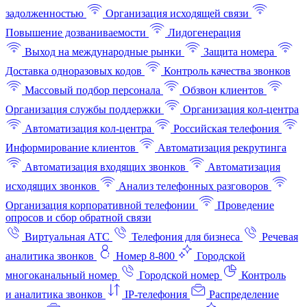
задолженностью
Организация исходящей связи
Повышение дозваниваемости
Лидогенерация
Выход на международные рынки
Защита номера
Доставка одноразовых кодов
Контроль качества звонков
Массовый подбор персонала
Обзвон клиентов
Организация службы поддержки
Организация кол-центра
Автоматизация кол-центра
Российская телефония
Информирование клиентов
Автоматизация рекрутинга
Автоматизация входящих звонков
Автоматизация
исходящих звонков
Анализ телефонных разговоров
Организация корпоративной телефонии
Проведение
опросов и сбор обратной связи
Виртуальная АТС
Телефония для бизнеса
Речевая
аналитика звонков
Номер 8-800
Городской
многоканальный номер
Городской номер
Контроль
и аналитика звонков
IP-телефония
Распределение