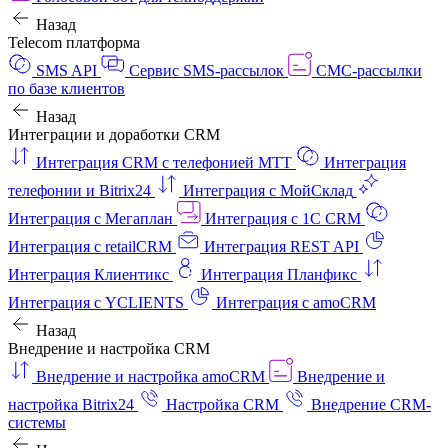
Назад
Telecom платформа
SMS API
Сервис SMS-рассылок
СМС-рассылки
по базе клиентов
Назад
Интеграции и доработки CRM
Интеграция CRM с телефонией МТТ
Интеграция
телефонии и Bitrix24
Интеграция с МойСклад
Интеграция с Мегаплан
Интеграция с 1C CRM
Интеграция с retailCRM
Интеграция REST API
Интеграция Клиентикс
Интеграция Планфикс
Интеграция с YCLIENTS
Интеграция с amoCRM
Назад
Внедрение и настройка CRM
Внедрение и настройка amoCRM
Внедрение и
настройка Bitrix24
Настройка CRM
Внедрение CRM-
системы