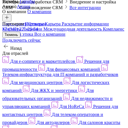
Тарифы
Тарифы
Интеграции и доработки CRM
Внедрение и настройка
Акции
Акции
CRM
Сопровождение CRM
Все интеграции
О компании
О компании
Пресс-центр
Партнерам
Партнерам
Отзывы
Карьера
Раскрытие информации
Контакты
+7 (345) 221-26-54
Лицензии
Международная деятельность
Комплаенс
и деловая этика
Все о компании
Тюмень
Подключить сейчас
Назад
Для отраслей
Для e-commerce и маркетплейсов
Решения для
промышленности
Для финансовых компаний
Телеком-инфраструктура для IT-компаний и разработчиков
Для медицинских центров
Для логистических
компаний
Для ЖКХ и энергетики
Для
образовательных организаций
Для недвижимости и
управляющих компаний
Для HoReCa
Решения для
контактных центров
Для телеком-операторов и
провайдеров
Для автодилеров
Для салонов красоты