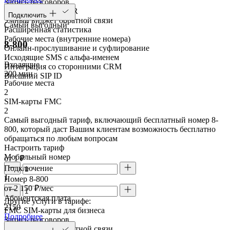
Запись разговоров
Голосовое меню IVR
Подключить
Умный виджет обратной связи
Самый выгодный
Расширенная статистика
Рабочие места (внутренние номера)
8-800
Онлайн-прослушивание и суфлирование
Исходящие SMS с альфа-именем
Входящие
Интеграция со сторонними CRM
300 мин
Внешний SIP ID
Рабочие места
2
SIM-карты FMC
2
Самый выгодный тариф, включающий бесплатный номер 8-
800, который даст Вашим клиентам возможность бесплатно
обращаться по любым вопросам
Настроить тариф
Мобильный номер
от 1 ₽
Подключение
1
Номер 8-800
от 2 150 ₽/мес
Абонентская плата
Другие услуги в тарифе:
2150
FMC SIM-карты для бизнеса
Подробнее
Запись разговоров
Умный виджет обратной связи