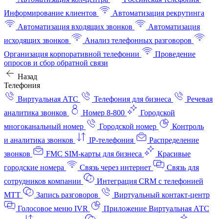
Информирование клиентов
Автоматизация рекрутинга
Автоматизация входящих звонков
Автоматизация
исходящих звонков
Анализ телефонных разговоров
Организация корпоративной телефонии
Проведение
опросов и сбор обратной связи
Назад
Телефония
Виртуальная АТС
Телефония для бизнеса
Речевая
аналитика звонков
Номер 8-800
Городской
многоканальный номер
Городской номер
Контроль
и аналитика звонков
IP-телефония
Распределение
звонков
FMC SIM-карты для бизнеса
Красивые
городские номера
Связь через интернет
Связь для
сотрудников компании
Интеграция CRM с телефонией
МТТ
Запись разговоров
Виртуальный контакт‑центр
Голосовое меню IVR
Приложение Виртуальная АТС