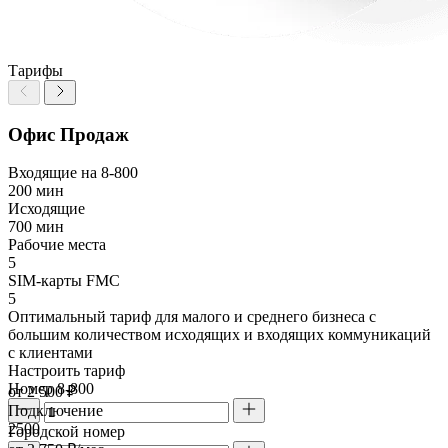
Тарифы
Офис Продаж
Входящие на 8-800
200 мин
Исходящие
700 мин
Рабочие места
5
SIM-карты FMC
5
Оптимальный тариф для малого и среднего бизнеса с
большим количеством исходящих и входящих коммуникаций
с клиентами
Настроить тариф
Номер 8-800
от 2 500 ₽
Подключение
2500
Городской номер