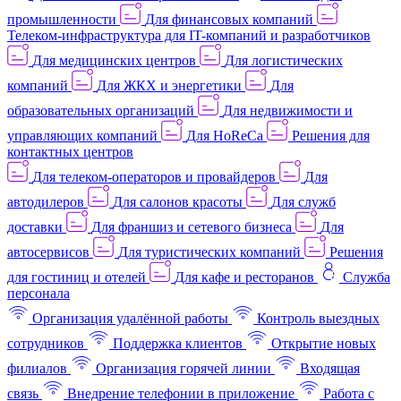
промышленности
Для финансовых компаний
Телеком-инфраструктура для IT-компаний и разработчиков
Для медицинских центров
Для логистических
компаний
Для ЖКХ и энергетики
Для
образовательных организаций
Для недвижимости и
управляющих компаний
Для HoReCa
Решения для
контактных центров
Для телеком-операторов и провайдеров
Для
автодилеров
Для салонов красоты
Для служб
доставки
Для франшиз и сетевого бизнеса
Для
автосервисов
Для туристических компаний
Решения
для гостиниц и отелей
Для кафе и ресторанов
Служба
персонала
Организация удалённой работы
Контроль выездных
сотрудников
Поддержка клиентов
Открытие новых
филиалов
Организация горячей линии
Входящая
связь
Внедрение телефонии в приложение
Работа с