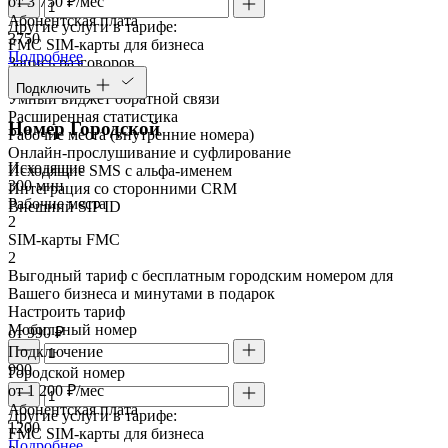
от 3 750 ₽/мес
Абонентская плата
Другие услуги в тарифе:
3750
FMC SIM-карты для бизнеса
Подробнее
Запись разговоров
Речевая аналитика
Подключить
Умный виджет обратной связи
Расширенная статистика
Номер Городской
Рабочие места (внутренние номера)
Онлайн-прослушивание и суфлирование
Исходящие
Исходящие SMS с альфа-именем
300 мин
Интеграция со сторонними CRM
Рабочие места
Внешний SIP ID
2
SIM-карты FMC
2
Выгодный тариф с бесплатным городским номером для
Вашего бизнеса и минутами в подарок
Настроить тариф
Мобильный номер
от 990 ₽
Подключение
990
Городской номер
от 1 200 ₽/мес
Абонентская плата
Другие услуги в тарифе:
1200
FMC SIM-карты для бизнеса
Подробнее