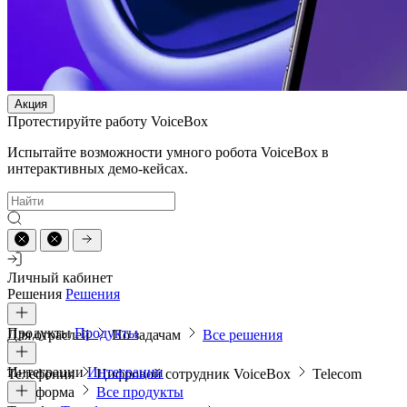
Акция
Протестируйте работу VoiceBox
Испытайте возможности умного робота VoiceBox в
интерактивных демо-кейсах.
Личный кабинет
Решения
Решения
Продукты
Продукты
Для отраслей
По задачам
Все решения
Интеграции
Интеграции
Телефония
Цифровой сотрудник VoiceBox
Telecom
платформа
Все продукты