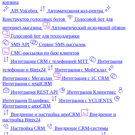
корзина
API Voicebox
Автоматизация кол‑центра
Конструктор голосовых ботов
Голосовой бот для
интернет‑магазина
Автоматический исходящий обзвон
Голосовой бот для техподдержки
SMS API
Сервис SMS-рассылок
СМС-рассылки по базе клиентов
Интеграция CRM с телефонией МТТ
Интеграция
телефонии и Bitrix24
Интеграция с МойСклад
Интеграция с Мегаплан
Интеграция с 1C CRM
Интеграция с retailCRM
Интеграция REST API
Интеграция Клиентикс
Интеграция Планфикс
Интеграция с YCLIENTS
Интеграция с amoCRM
Внедрение и настройка amoCRM
Внедрение и
настройка Bitrix24
Настройка CRM
Внедрение CRM-системы