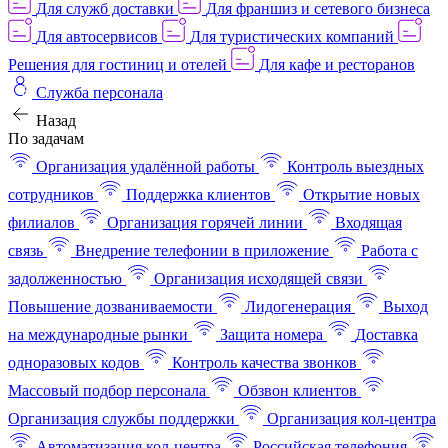
Для служб доставки
Для франшиз и сетевого бизнеса
Для автосервисов
Для туристических компаний
Решения для гостиниц и отелей
Для кафе и ресторанов
Служба персонала
Назад
По задачам
Организация удалённой работы
Контроль выездных
сотрудников
Поддержка клиентов
Открытие новых
филиалов
Организация горячей линии
Входящая
связь
Внедрение телефонии в приложение
Работа с
задолженностью
Организация исходящей связи
Повышение дозваниваемости
Лидогенерация
Выход
на международные рынки
Защита номера
Доставка
одноразовых кодов
Контроль качества звонков
Массовый подбор персонала
Обзвон клиентов
Организация службы поддержки
Организация кол-центра
Автоматизация кол-центра
Российская телефония