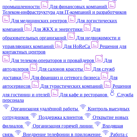
промышленности
Для финансовых компаний
Телеком-инфраструктура для IT-компаний и разработчиков
Для медицинских центров
Для логистических
компаний
Для ЖКХ и энергетики
Для
образовательных организаций
Для недвижимости и
управляющих компаний
Для HoReCa
Решения для
контактных центров
Для телеком-операторов и провайдеров
Для
автодилеров
Для салонов красоты
Для служб
доставки
Для франшиз и сетевого бизнеса
Для
автосервисов
Для туристических компаний
Решения
для гостиниц и отелей
Для кафе и ресторанов
Служба
персонала
Организация удалённой работы
Контроль выездных
сотрудников
Поддержка клиентов
Открытие новых
филиалов
Организация горячей линии
Входящая
связь
Внедрение телефонии в приложение
Работа с