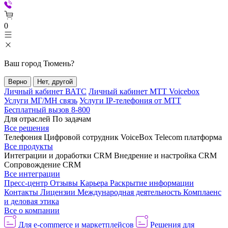
0
Ваш город
Тюмень
?
Верно
Нет, другой
Личный кабинет ВАТС
Личный кабинет МТТ Voicebox
Услуги МГ/МН связь
Услуги IP-телефония от МТТ
Бесплатный вызов 8-800
Для отраслей
По задачам
Все решения
Телефония
Цифровой сотрудник VoiceBox
Telecom платформа
Все продукты
Интеграции и доработки CRM
Внедрение и настройка CRM
Сопровождение CRM
Все интеграции
Пресс-центр
Отзывы
Карьера
Раскрытие информации
Контакты
Лицензии
Международная деятельность
Комплаенс
и деловая этика
Все о компании
Для e-commerce и маркетплейсов
Решения для