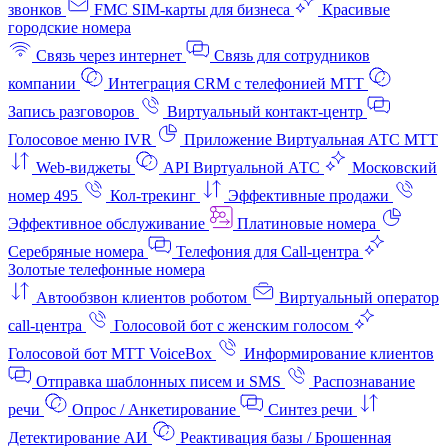
звонков
FMC SIM-карты для бизнеса
Красивые
городские номера
Связь через интернет
Связь для сотрудников
компании
Интеграция CRM с телефонией МТТ
Запись разговоров
Виртуальный контакт‑центр
Голосовое меню IVR
Приложение Виртуальная АТС МТТ
Web-виджеты
API Виртуальной АТС
Московский
номер 495
Кол-трекинг
Эффективные продажи
Эффективное обслуживание
Платиновые номера
Серебряные номера
Телефония для Call-центра
Золотые телефонные номера
Автообзвон клиентов роботом
Виртуальный оператор
call-центра
Голосовой бот с женским голосом
Голосовой бот МТТ VoiceBox
Информирование клиентов
Отправка шаблонных писем и SMS
Распознавание
речи
Опрос / Анкетирование
Синтез речи
Детектирование АИ
Реактивация базы / Брошенная