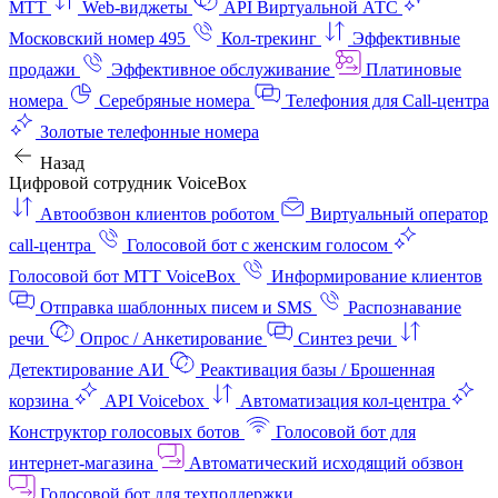
МТТ
Web-виджеты
API Виртуальной АТС
Московский номер 495
Кол-трекинг
Эффективные
продажи
Эффективное обслуживание
Платиновые
номера
Серебряные номера
Телефония для Call-центра
Золотые телефонные номера
Назад
Цифровой сотрудник VoiceBox
Автообзвон клиентов роботом
Виртуальный оператор
call-центра
Голосовой бот с женским голосом
Голосовой бот МТТ VoiceBox
Информирование клиентов
Отправка шаблонных писем и SMS
Распознавание
речи
Опрос / Анкетирование
Синтез речи
Детектирование АИ
Реактивация базы / Брошенная
корзина
API Voicebox
Автоматизация кол‑центра
Конструктор голосовых ботов
Голосовой бот для
интернет‑магазина
Автоматический исходящий обзвон
Голосовой бот для техподдержки