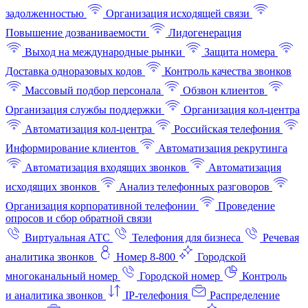
задолженностью
Организация исходящей связи
Повышение дозваниваемости
Лидогенерация
Выход на международные рынки
Защита номера
Доставка одноразовых кодов
Контроль качества звонков
Массовый подбор персонала
Обзвон клиентов
Организация службы поддержки
Организация кол-центра
Автоматизация кол-центра
Российская телефония
Информирование клиентов
Автоматизация рекрутинга
Автоматизация входящих звонков
Автоматизация
исходящих звонков
Анализ телефонных разговоров
Организация корпоративной телефонии
Проведение
опросов и сбор обратной связи
Виртуальная АТС
Телефония для бизнеса
Речевая
аналитика звонков
Номер 8-800
Городской
многоканальный номер
Городской номер
Контроль
и аналитика звонков
IP-телефония
Распределение