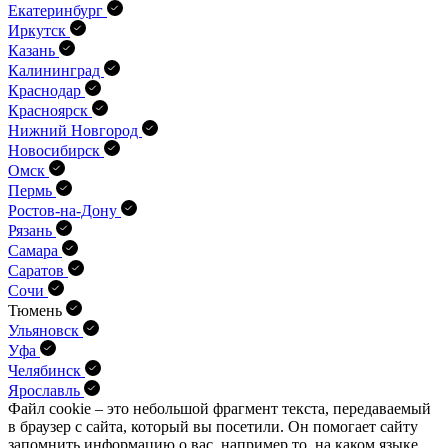
Екатеринбург
Иркутск
Казань
Калининград
Краснодар
Красноярск
Нижний Новгород
Новосибирск
Омск
Пермь
Ростов-на-Дону
Рязань
Самара
Саратов
Сочи
Тюмень
Ульяновск
Уфа
Челябинск
Ярославль
Файл cookie – это небольшой фрагмент текста, передава­емый
в браузер с сайта, который вы посетили. Он помо­гает сайту
запомнить информацию о вас, например то, на каком языке