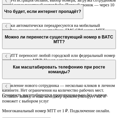
Нет. Регистрация онлайн, выбор номера, загрузка сотрудников
— всё через понятный интерфейс. Первый звонок — через 10
минут после регистрации.
Что будет, если интернет пропадёт?
Звонки автоматически переадресуются на мобильный
телефон, указанный в настройках. FMC SIM-карты МТТ
работают в мобильной сети без Wi-Fi.
Можно ли перенести существующий номер в ВАТС
МТТ?
Да. МТТ переносит любой городской или федеральный номер
через процедуру MNP. Номер остаётся тем же,
функциональность ВАТС добавляется автоматически.
Как масштабировать телефонию при росте
команды?
Добавление нового сотрудника — несколько кликов в личном
кабинете. Нет ограничения на количество рабочих мест.
Стоимость масштабируется пропорционально без скачков.
Оставьте заявку, и наш менеджер проконсультирует вас и
поможет с выбором услуг
Многоканальный номер МТТ от 1 ₽. Подключение онлайн.