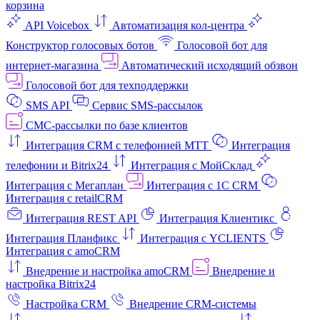
корзина
API Voicebox
Автоматизация кол‑центра
Конструктор голосовых ботов
Голосовой бот для
интернет‑магазина
Автоматический исходящий обзвон
Голосовой бот для техподдержки
SMS API
Сервис SMS-рассылок
СМС-рассылки по базе клиентов
Интеграция CRM с телефонией МТТ
Интеграция
телефонии и Bitrix24
Интеграция с МойСклад
Интеграция с Мегаплан
Интеграция с 1C CRM
Интеграция с retailCRM
Интеграция REST API
Интеграция Клиентикс
Интеграция Планфикс
Интеграция с YCLIENTS
Интеграция с amoCRM
Внедрение и настройка amoCRM
Внедрение и
настройка Bitrix24
Настройка CRM
Внедрение CRM-системы