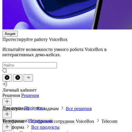
Акция
Протестируйте работу VoiceBox
Испытайте возможности умного робота VoiceBox в
интерактивных демо-кейсах.
Личный кабинет
Решения
Решения
Продукты
Продукты
Для отраслей
По задачам
Все решения
Интеграции
Интеграции
Телефония
Цифровой сотрудник VoiceBox
Telecom
платформа
Все продукты