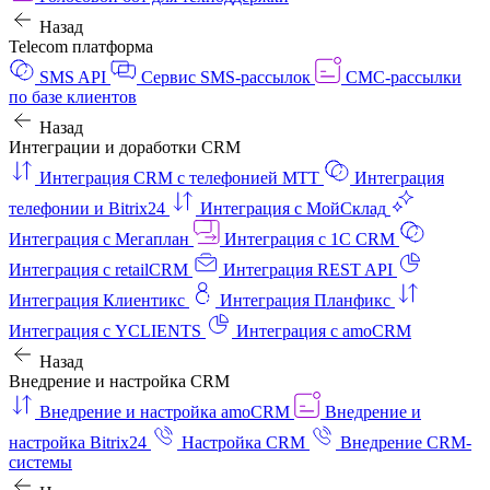
Назад
Telecom платформа
SMS API
Сервис SMS-рассылок
СМС-рассылки
по базе клиентов
Назад
Интеграции и доработки CRM
Интеграция CRM с телефонией МТТ
Интеграция
телефонии и Bitrix24
Интеграция с МойСклад
Интеграция с Мегаплан
Интеграция с 1C CRM
Интеграция с retailCRM
Интеграция REST API
Интеграция Клиентикс
Интеграция Планфикс
Интеграция с YCLIENTS
Интеграция с amoCRM
Назад
Внедрение и настройка CRM
Внедрение и настройка amoCRM
Внедрение и
настройка Bitrix24
Настройка CRM
Внедрение CRM-
системы