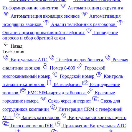
Информирование клиентов
Автоматизация рекрутинга
Автоматизация входящих звонков
Автоматизация
исходящих звонков
Анализ телефонных разговоров
Организация корпоративной телефонии
Проведение
опросов и сбор обратной связи
Назад
Телефония
Виртуальная АТС
Телефония для бизнеса
Речевая
аналитика звонков
Номер 8-800
Городской
многоканальный номер
Городской номер
Контроль
и аналитика звонков
IP-телефония
Распределение
звонков
FMC SIM-карты для бизнеса
Красивые
городские номера
Связь через интернет
Связь для
сотрудников компании
Интеграция CRM с телефонией
МТТ
Запись разговоров
Виртуальный контакт‑центр
Голосовое меню IVR
Приложение Виртуальная АТС