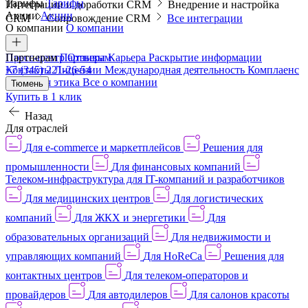
Тарифы
Тарифы
Интеграции и доработки CRM
Внедрение и настройка
Акции
Акции
CRM
Сопровождение CRM
Все интеграции
О компании
О компании
Пресс-центр
Партнерам
Партнерам
Отзывы
Карьера
Раскрытие информации
Контакты
+7 (345) 221-26-54
Лицензии
Международная деятельность
Комплаенс
и деловая этика
Все о компании
Тюмень
Купить в 1 клик
Назад
Для отраслей
Для e-commerce и маркетплейсов
Решения для
промышленности
Для финансовых компаний
Телеком-инфраструктура для IT-компаний и разработчиков
Для медицинских центров
Для логистических
компаний
Для ЖКХ и энергетики
Для
образовательных организаций
Для недвижимости и
управляющих компаний
Для HoReCa
Решения для
контактных центров
Для телеком-операторов и
провайдеров
Для автодилеров
Для салонов красоты