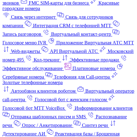
звонков
FMC SIM-карты для бизнеса
Красивые
городские номера
Связь через интернет
Связь для сотрудников
компании
Интеграция CRM с телефонией МТТ
Запись разговоров
Виртуальный контакт‑центр
Голосовое меню IVR
Приложение Виртуальная АТС МТТ
Web-виджеты
API Виртуальной АТС
Московский
номер 495
Кол-трекинг
Эффективные продажи
Эффективное обслуживание
Платиновые номера
Серебряные номера
Телефония для Call-центра
Золотые телефонные номера
Автообзвон клиентов роботом
Виртуальный оператор
call-центра
Голосовой бот с женским голосом
Голосовой бот МТТ VoiceBox
Информирование клиентов
Отправка шаблонных писем и SMS
Распознавание
речи
Опрос / Анкетирование
Синтез речи
Детектирование АИ
Реактивация базы / Брошенная