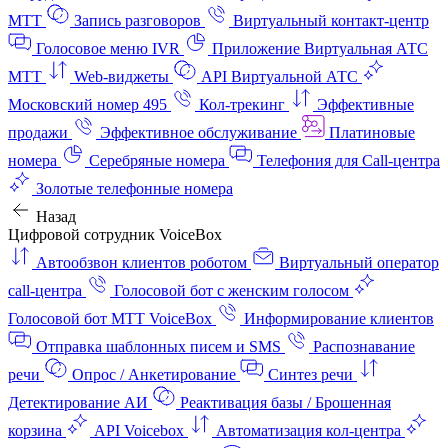
МТТ
Запись разговоров
Виртуальный контакт‑центр
Голосовое меню IVR
Приложение Виртуальная АТС
МТТ
Web-виджеты
API Виртуальной АТС
Московский номер 495
Кол-трекинг
Эффективные
продажи
Эффективное обслуживание
Платиновые
номера
Серебряные номера
Телефония для Call-центра
Золотые телефонные номера
Назад
Цифровой сотрудник VoiceBox
Автообзвон клиентов роботом
Виртуальный оператор
call-центра
Голосовой бот с женским голосом
Голосовой бот МТТ VoiceBox
Информирование клиентов
Отправка шаблонных писем и SMS
Распознавание
речи
Опрос / Анкетирование
Синтез речи
Детектирование АИ
Реактивация базы / Брошенная
корзина
API Voicebox
Автоматизация кол‑центра