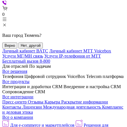
0
Ваш город
Тюмень
?
Верно
Нет, другой
Личный кабинет ВАТС
Личный кабинет МТТ Voicebox
Услуги МГ/МН связь
Услуги IP-телефония от МТТ
Бесплатный вызов 8-800
Для отраслей
По задачам
Все решения
Телефония
Цифровой сотрудник VoiceBox
Telecom платформа
Все продукты
Интеграции и доработки CRM
Внедрение и настройка CRM
Сопровождение CRM
Все интеграции
Пресс-центр
Отзывы
Карьера
Раскрытие информации
Контакты
Лицензии
Международная деятельность
Комплаенс
и деловая этика
Все о компании
Для e-commerce и маркетплейсов
Решения для