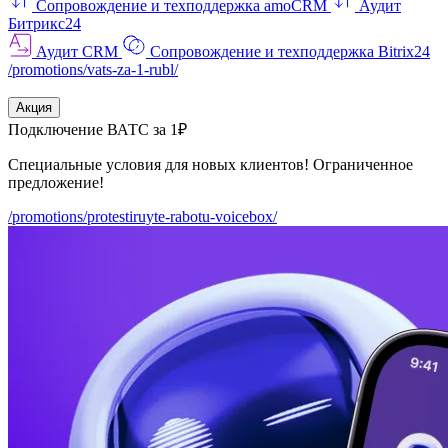
Сопровождение и техподдержка amoCRM
Аудит
Битрикс24
Аудит CRM
Сопровождение и техподдержка Bitrix24
/promotions/vats-za-1-rubl/
Акция
Подключение ВАТС за 1₽
Специальные условия для новых клиентов! Ограниченное
предложение!
/promotions/protestiruyte-rabotu-voicebox/