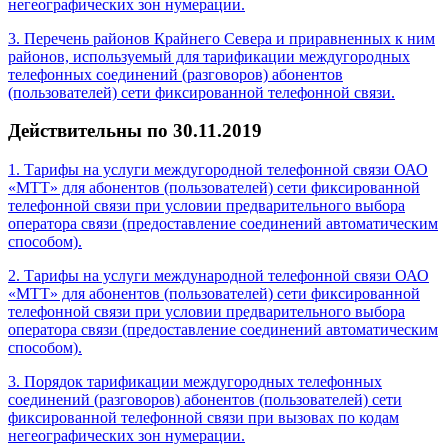
негеографических зон нумерации.
3. Перечень районов Крайнего Севера и приравненных к ним
районов, используемый для тарификации междугородных
телефонных соединений (разговоров) абонентов
(пользователей) сети фиксированной телефонной связи.
Действительны по 30.11.2019
1. Тарифы на услуги междугородной телефонной связи ОАО
«МТТ» для абонентов (пользователей) сети фиксированной
телефонной связи при условии предварительного выбора
оператора связи (предоставление соединений автоматическим
способом).
2. Тарифы на услуги международной телефонной связи ОАО
«МТТ» для абонентов (пользователей) сети фиксированной
телефонной связи при условии предварительного выбора
оператора связи (предоставление соединений автоматическим
способом).
3. Порядок тарификации междугородных телефонных
соединений (разговоров) абонентов (пользователей) сети
фиксированной телефонной связи при вызовах по кодам
негеографических зон нумерации.