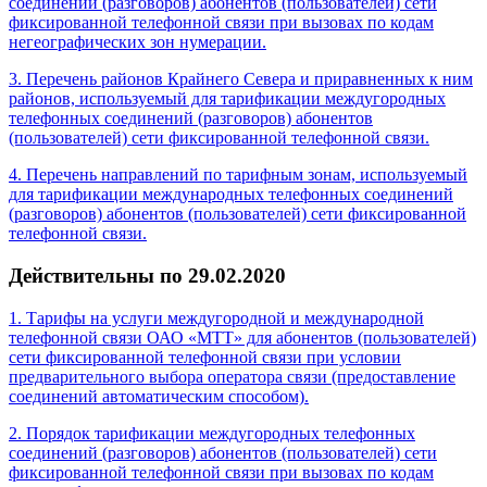
соединений (разговоров) абонентов (пользователей) сети
фиксированной телефонной связи при вызовах по кодам
негеографических зон нумерации.
3. Перечень районов Крайнего Севера и приравненных к ним
районов, используемый для тарификации междугородных
телефонных соединений (разговоров) абонентов
(пользователей) сети фиксированной телефонной связи.
4. Перечень направлений по тарифным зонам, используемый
для тарификации международных телефонных соединений
(разговоров) абонентов (пользователей) сети фиксированной
телефонной связи.
Действительны по 29.02.2020
1. Тарифы на услуги междугородной и международной
телефонной связи ОАО «МТТ» для абонентов (пользователей)
сети фиксированной телефонной связи при условии
предварительного выбора оператора связи (предоставление
соединений автоматическим способом).
2. Порядок тарификации междугородных телефонных
соединений (разговоров) абонентов (пользователей) сети
фиксированной телефонной связи при вызовах по кодам