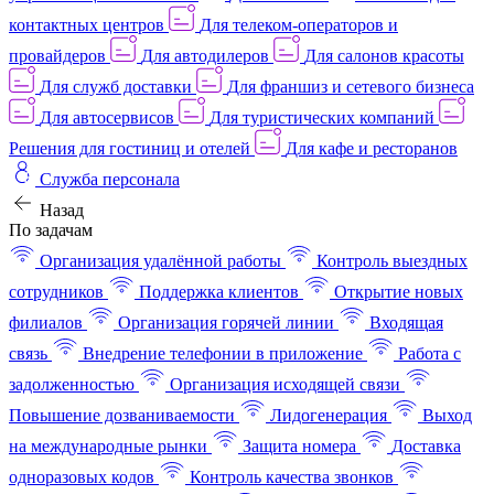
контактных центров
Для телеком-операторов и
провайдеров
Для автодилеров
Для салонов красоты
Для служб доставки
Для франшиз и сетевого бизнеса
Для автосервисов
Для туристических компаний
Решения для гостиниц и отелей
Для кафе и ресторанов
Служба персонала
Назад
По задачам
Организация удалённой работы
Контроль выездных
сотрудников
Поддержка клиентов
Открытие новых
филиалов
Организация горячей линии
Входящая
связь
Внедрение телефонии в приложение
Работа с
задолженностью
Организация исходящей связи
Повышение дозваниваемости
Лидогенерация
Выход
на международные рынки
Защита номера
Доставка
одноразовых кодов
Контроль качества звонков