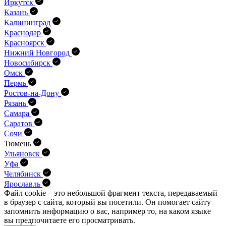
Иркутск
Казань
Калининград
Краснодар
Красноярск
Нижний Новгород
Новосибирск
Омск
Пермь
Ростов-на-Дону
Рязань
Самара
Саратов
Сочи
Тюмень
Ульяновск
Уфа
Челябинск
Ярославль
Файл cookie – это небольшой фрагмент текста, передава­емый
в браузер с сайта, который вы посетили. Он помо­гает сайту
запомнить информацию о вас, например то, на каком языке
вы предпочитаете его просматривать.