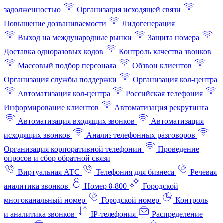
задолженностью
Организация исходящей связи
Повышение дозваниваемости
Лидогенерация
Выход на международные рынки
Защита номера
Доставка одноразовых кодов
Контроль качества звонков
Массовый подбор персонала
Обзвон клиентов
Организация службы поддержки
Организация кол-центра
Автоматизация кол-центра
Российская телефония
Информирование клиентов
Автоматизация рекрутинга
Автоматизация входящих звонков
Автоматизация
исходящих звонков
Анализ телефонных разговоров
Организация корпоративной телефонии
Проведение
опросов и сбор обратной связи
Виртуальная АТС
Телефония для бизнеса
Речевая
аналитика звонков
Номер 8-800
Городской
многоканальный номер
Городской номер
Контроль
и аналитика звонков
IP-телефония
Распределение