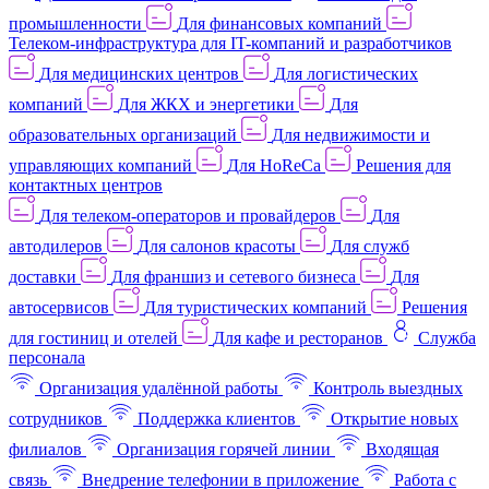
промышленности
Для финансовых компаний
Телеком-инфраструктура для IT-компаний и разработчиков
Для медицинских центров
Для логистических
компаний
Для ЖКХ и энергетики
Для
образовательных организаций
Для недвижимости и
управляющих компаний
Для HoReCa
Решения для
контактных центров
Для телеком-операторов и провайдеров
Для
автодилеров
Для салонов красоты
Для служб
доставки
Для франшиз и сетевого бизнеса
Для
автосервисов
Для туристических компаний
Решения
для гостиниц и отелей
Для кафе и ресторанов
Служба
персонала
Организация удалённой работы
Контроль выездных
сотрудников
Поддержка клиентов
Открытие новых
филиалов
Организация горячей линии
Входящая
связь
Внедрение телефонии в приложение
Работа с