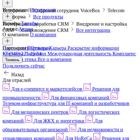
Интеграции
Интеграции
Телефония
Цифровой сотрудник VoiceBox
Telecom
платформа
Все продукты
Тарифы
Тарифы
Интеграции и доработки CRM
Внедрение и настройка
Акции
Акции
CRM
Сопровождение CRM
Все интеграции
О компании
О компании
Пресс-центр
Партнерам
Партнерам
Отзывы
Карьера
Раскрытие информации
Контакты
+7 (345) 221-26-54
Лицензии
Международная деятельность
Комплаенс
и деловая этика
Все о компании
Тюмень
Подключить сейчас
Назад
Для отраслей
Для e-commerce и маркетплейсов
Решения для
промышленности
Для финансовых компаний
Телеком-инфраструктура для IT-компаний и разработчиков
Для медицинских центров
Для логистических
компаний
Для ЖКХ и энергетики
Для
образовательных организаций
Для недвижимости и
управляющих компаний
Для HoReCa
Решения для