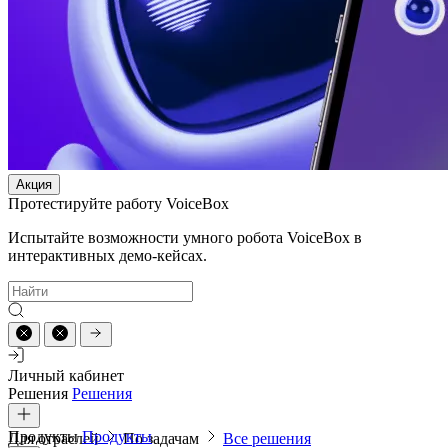
Акция
Протестируйте работу VoiceBox
Испытайте возможности умного робота VoiceBox в
интерактивных демо-кейсах.
Личный кабинет
Решения
Решения
Продукты
Продукты
Для отраслей
По задачам
Все решения