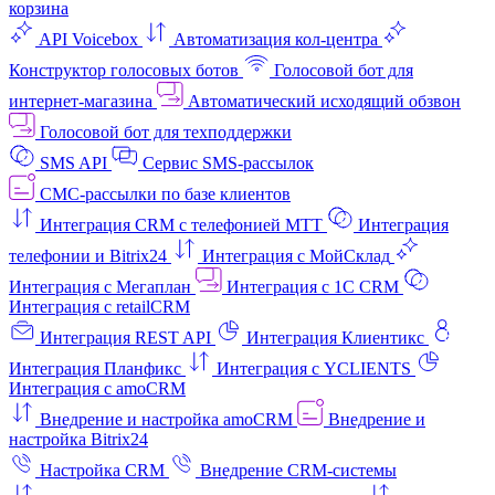
корзина
API Voicebox
Автоматизация кол‑центра
Конструктор голосовых ботов
Голосовой бот для
интернет‑магазина
Автоматический исходящий обзвон
Голосовой бот для техподдержки
SMS API
Сервис SMS-рассылок
СМС-рассылки по базе клиентов
Интеграция CRM с телефонией МТТ
Интеграция
телефонии и Bitrix24
Интеграция с МойСклад
Интеграция с Мегаплан
Интеграция с 1C CRM
Интеграция с retailCRM
Интеграция REST API
Интеграция Клиентикс
Интеграция Планфикс
Интеграция с YCLIENTS
Интеграция с amoCRM
Внедрение и настройка amoCRM
Внедрение и
настройка Bitrix24
Настройка CRM
Внедрение CRM-системы