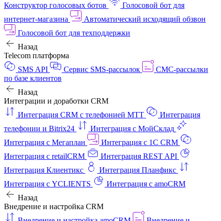
Конструктор голосовых ботов
Голосовой бот для
интернет‑магазина
Автоматический исходящий обзвон
Голосовой бот для техподдержки
Назад
Telecom платформа
SMS API
Сервис SMS-рассылок
СМС-рассылки
по базе клиентов
Назад
Интеграции и доработки CRM
Интеграция CRM с телефонией МТТ
Интеграция
телефонии и Bitrix24
Интеграция с МойСклад
Интеграция с Мегаплан
Интеграция с 1C CRM
Интеграция с retailCRM
Интеграция REST API
Интеграция Клиентикс
Интеграция Планфикс
Интеграция с YCLIENTS
Интеграция с amoCRM
Назад
Внедрение и настройка CRM
Внедрение и настройка amoCRM
Внедрение и