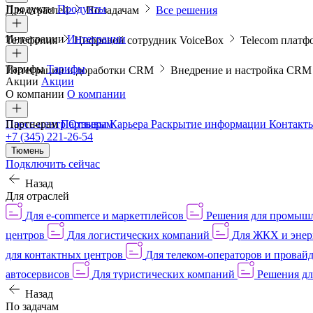
Продукты
Продукты
Для отраслей
По задачам
Все решения
Интеграции
Интеграции
Телефония
Цифровой сотрудник VoiceBox
Telecom платф
Тарифы
Тарифы
Интеграции и доработки CRM
Внедрение и настройка CR
Акции
Акции
О компании
О компании
Пресс-центр
Партнерам
Партнерам
Отзывы
Карьера
Раскрытие информации
Контакт
+7 (345) 221-26-54
Тюмень
Подключить сейчас
Назад
Для отраслей
Для e-commerce и маркетплейсов
Решения для промыш
центров
Для логистических компаний
Для ЖКХ и энер
для контактных центров
Для телеком-операторов и провай
автосервисов
Для туристических компаний
Решения дл
Назад
По задачам