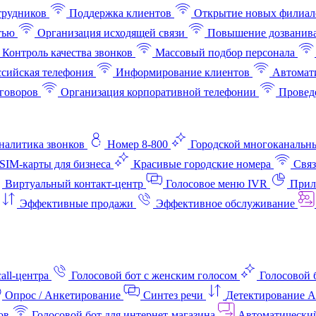
трудников
Поддержка клиентов
Открытие новых филиал
тью
Организация исходящей связи
Повышение дозванив
Контроль качества звонков
Массовый подбор персонала
ссийская телефония
Информирование клиентов
Автомат
говоров
Организация корпоративной телефонии
Проведе
аналитика звонков
Номер 8-800
Городской многоканальн
SIM-карты для бизнеса
Красивые городские номера
Связ
Виртуальный контакт‑центр
Голосовое меню IVR
Прил
Эффективные продажи
Эффективное обслуживание
all-центра
Голосовой бот с женским голосом
Голосовой 
Опрос / Анкетирование
Синтез речи
Детектирование 
ов
Голосовой бот для интернет‑магазина
Автоматически