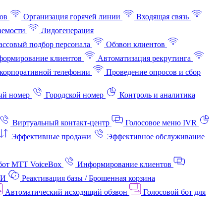
ов
Организация горячей линии
Входящая связь
аемости
Лидогенерация
ссовый подбор персонала
Обзвон клиентов
ормирование клиентов
Автоматизация рекрутинга
корпоративной телефонии
Проведение опросов и сбор
ый номер
Городской номер
Контроль и аналитика
Виртуальный контакт‑центр
Голосовое меню IVR
Эффективные продажи
Эффективное обслуживание
бот МТТ VoiceBox
Информирование клиентов
АИ
Реактивация базы / Брошенная корзина
Автоматический исходящий обзвон
Голосовой бот для