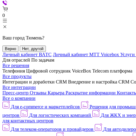
0
Ваш город
Тюмень
?
Верно
Нет, другой
Личный кабинет ВАТС
Личный кабинет МТТ Voicebox
Услуги
Для отраслей
По задачам
Все решения
Телефония
Цифровой сотрудник VoiceBox
Telecom платформа
Все продукты
Интеграции и доработки CRM
Внедрение и настройка CRM
Со
Все интеграции
Пресс-центр
Отзывы
Карьера
Раскрытие информации
Контакт
Все о компании
Для e-commerce и маркетплейсов
Решения для промыш
центров
Для логистических компаний
Для ЖКХ и энер
для контактных центров
Для телеком-операторов и провайдеров
Для автодилер