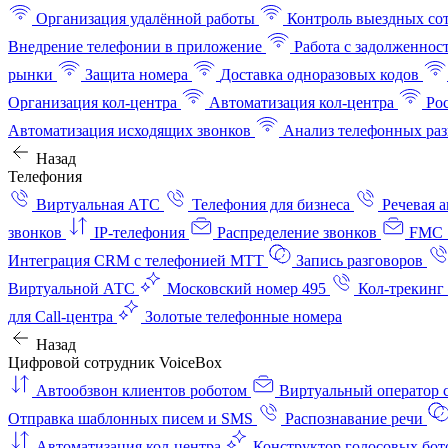
Организация удалённой работы
Контроль выездных со
Внедрение телефонии в приложение
Работа с задолженнос
рынки
Защита номера
Доставка одноразовых кодов
Организация кол-центра
Автоматизация кол-центра
Ро
Автоматизация исходящих звонков
Анализ телефонных раз
Назад
Телефония
Виртуальная АТС
Телефония для бизнеса
Речевая 
звонков
IP-телефония
Распределение звонков
FMC 
Интеграция CRM с телефонией МТТ
Запись разговоров
Виртуальной АТС
Московский номер 495
Кол-трекинг
для Call-центра
Золотые телефонные номера
Назад
Цифровой сотрудник VoiceBox
Автообзвон клиентов роботом
Виртуальный оператор c
Отправка шаблонных писем и SMS
Распознавание речи
Автоматизация кол‑центра
Конструктор голосовых бот