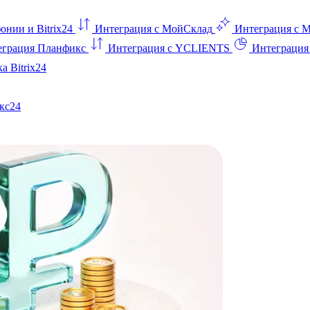
онии и Bitrix24
Интеграция с МойСклад
Интеграция с 
еграция Планфикс
Интеграция с YCLIENTS
Интеграци
а Bitrix24
кс24