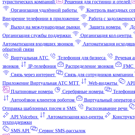
туристических компаний
Решения для гостиниц и отелей
Организация удалённой работы
Контроль выездных со
Внедрение телефонии в приложение
Работа с задолженнос
Выход на международные рынки
Защита номера
До
Организация службы поддержки
Организация кол-центра
Автоматизация входящих звонков
Автоматизация исходящи
обратной связи
Виртуальная АТС
Телефония для бизнеса
Речевая 
звонков
IP-телефония
Распределение звонков
FMC 
Связь через интернет
Связь для сотрудников компании
Приложение Виртуальная АТС МТТ
Web-виджеты
API
Платиновые номера
Серебряные номера
Телефония
Автообзвон клиентов роботом
Виртуальный оператор c
Отправка шаблонных писем и SMS
Распознавание речи
API Voicebox
Автоматизация кол‑центра
Конструкт
техподдержки
SMS API
Сервис SMS-рассылок