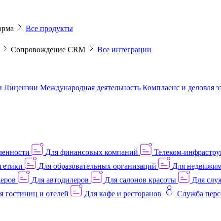
орма
Все продукты
M
Сопровождение CRM
Все интеграции
ы
Лицензии
Международная деятельность
Комплаенс и деловая 
ленности
Для финансовых компаний
Телеком-инфраструк
гетики
Для образовательных организаций
Для недвижим
деров
Для автодилеров
Для салонов красоты
Для слу
я гостиниц и отелей
Для кафе и ресторанов
Служба перс