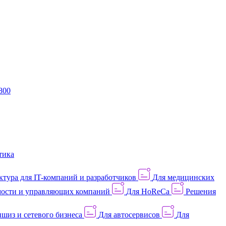
800
тика
тура для IT-компаний и разработчиков
Для медицинских
ости и управляющих компаний
Для HoReCa
Решения
шиз и сетевого бизнеса
Для автосервисов
Для