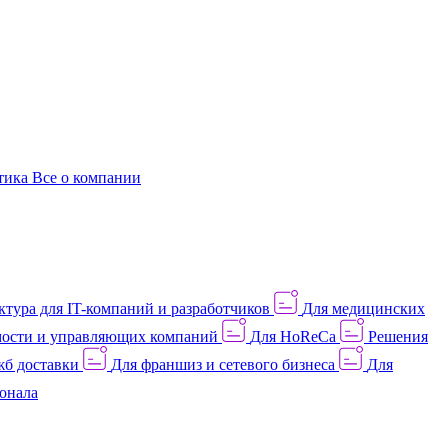
этика
Все о компании
тура для IT-компаний и разработчиков
Для медицинских
ости и управляющих компаний
Для HoReCa
Решения
жб доставки
Для франшиз и сетевого бизнеса
Для
онала