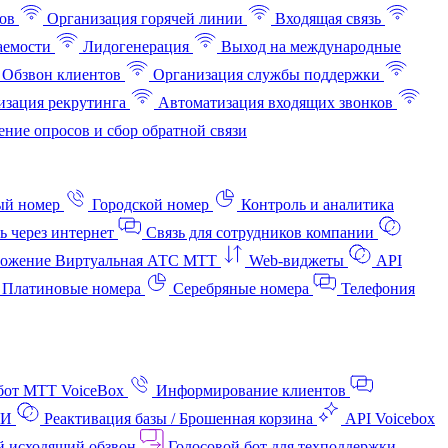
ов
Организация горячей линии
Входящая связь
аемости
Лидогенерация
Выход на международные
Обзвон клиентов
Организация службы поддержки
изация рекрутинга
Автоматизация входящих звонков
ние опросов и сбор обратной связи
ый номер
Городской номер
Контроль и аналитика
ь через интернет
Связь для сотрудников компании
ожение Виртуальная АТС МТТ
Web-виджеты
API
Платиновые номера
Серебряные номера
Телефония
бот МТТ VoiceBox
Информирование клиентов
АИ
Реактивация базы / Брошенная корзина
API Voicebox
й исходящий обзвон
Голосовой бот для техподдержки