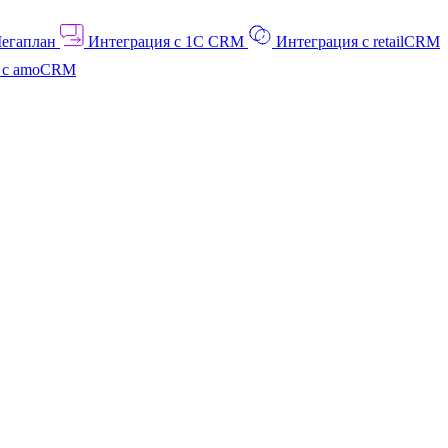
Мегаплан
Интеграция с 1C CRM
Интеграция с retailCRM
я с amoCRM