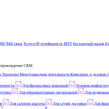
 МГ/МН связь
Услуги IP-телефония от МТТ
Бесплатный вызов 8-
провождение CRM
ы
Лицензии
Международная деятельность
Комплаенс и деловая э
ленности
Для финансовых компаний
Телеком-инфраструк
гетики
Для образовательных организаций
Для недвижим
ов
Для салонов красоты
Для служб доставки
Для фран