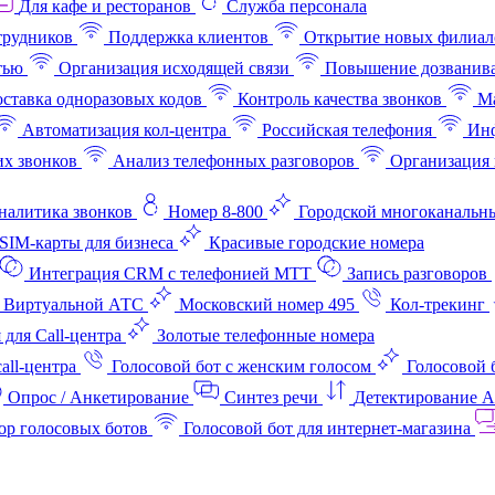
Для кафе и ресторанов
Служба персонала
трудников
Поддержка клиентов
Открытие новых филиал
тью
Организация исходящей связи
Повышение дозванив
ставка одноразовых кодов
Контроль качества звонков
Ма
Автоматизация кол-центра
Российская телефония
Инф
х звонков
Анализ телефонных разговоров
Организация 
аналитика звонков
Номер 8-800
Городской многоканальн
SIM-карты для бизнеса
Красивые городские номера
Интеграция CRM с телефонией МТТ
Запись разговоров
 Виртуальной АТС
Московский номер 495
Кол-трекинг
 для Call-центра
Золотые телефонные номера
all-центра
Голосовой бот с женским голосом
Голосовой 
Опрос / Анкетирование
Синтез речи
Детектирование 
ор голосовых ботов
Голосовой бот для интернет‑магазина